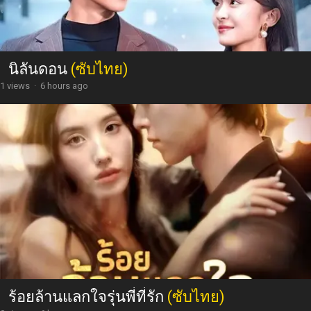
นิลันดอน
(ซับไทย)
1 views
·
6 hours ago
ร้อยล้านแลกใจรุ่นพี่ที่รัก
(ซับไทย)