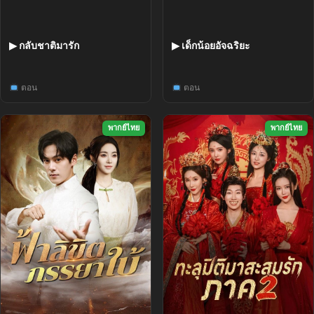
▶ กลับชาติมารัก
▶ เด็กน้อยอัจฉริยะ
ตอน
ตอน
พากย์ไทย
พากย์ไทย