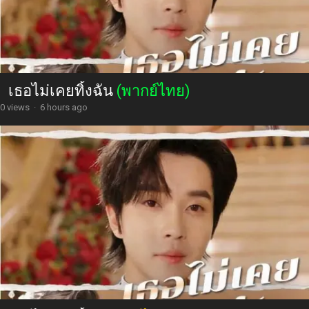
เธอไม่เคยทิ้งฉัน
(พากย์ไทย)
0 views
·
6 hours ago