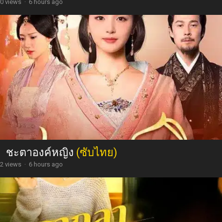
0 views
·
6 hours ago
ชะตาองค์หญิง
(ซับไทย)
2 views
·
6 hours ago