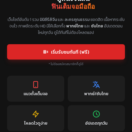
ฟินเต็มจอมือถือ
แหล่งรวมซีรี่ย์จีนแนวตั้ง พากย์ไทย ซับไทย
เว็บไซต์อันดับ 1 รวม
มินิซีรีส์จีน
และ
ละครคุณธรรม
ยอดฮิต เนื้อหากระชับ
จบไว ภาพชัดระดับ HD มีให้เลือกทั้ง
พากย์ไทย
และ
ซับไทย
อัปเดตตอน
ใหม่ทุกวัน ดูได้ทันทีไม่ต้องโหลดแอป
เริ่มรับชมทันที (ฟรี)
* ไม่ต้องสมัครสมาชิกก็ดูได้
แนวตั้งเต็มจอ
พากย์/ซับไทย
โหลดไวดูง่าย
อัปเดตทุกวัน