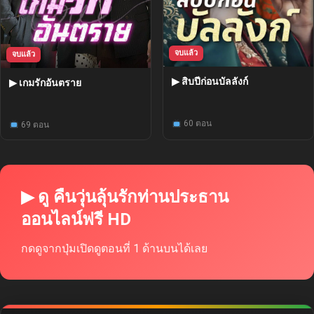
จบแล้ว
จบแล้ว
▶ สิบปีก่อนบัลลังก์
▶ เกมรักอันตราย
60 ตอน
69 ตอน
▶ ดู คืนวุ่นลุ้นรักท่านประธาน
ออนไลน์ฟรี HD
กดดูจากปุ่มเปิดดูตอนที่ 1 ด้านบนได้เลย