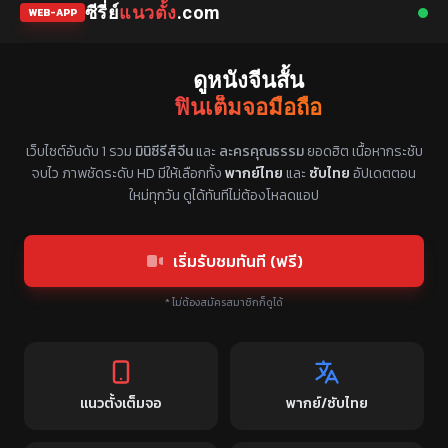
ซีรี่ย์
แนวตั้ง
.com
WEB-APP
ดูหนังจีนสั้น
ฟินเต็มจอมือถือ
แหล่งรวมซีรี่ย์จีนแนวตั้ง พากย์ไทย ซับไทย
เว็บไซต์อันดับ 1 รวม
มินิซีรีส์จีน
และ
ละครคุณธรรม
ยอดฮิต เนื้อหากระชับ
จบไว ภาพชัดระดับ HD มีให้เลือกทั้ง
พากย์ไทย
และ
ซับไทย
อัปเดตตอน
ใหม่ทุกวัน ดูได้ทันทีไม่ต้องโหลดแอป
เริ่มรับชมทันที (ฟรี)
* ไม่ต้องสมัครสมาชิกก็ดูได้
แนวตั้งเต็มจอ
พากย์/ซับไทย