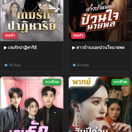
จบแล้ว
จบแล้ว
▶ เกมรักปาฏิหาริย์
▶ สาวบ้านนอกป่วนใจนายพล
90 ตอน
82 ตอน
พากย์ไทย
พากย์ไทย