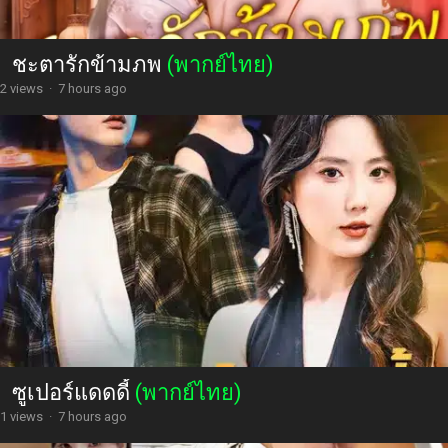
ชะตารักข้ามภพ
(พากย์ไทย)
2 views
·
7 hours ago
ซูเปอร์แดดดี้
(พากย์ไทย)
1 views
·
7 hours ago