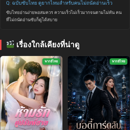
Q: ฉบับซับไทย ดูยากไหมสำหรับคนไม่ถนัดอ่านเร็ว
ซับไทยอ่านง่ายพอสมควร ความเร็วไม่เร็วมากจนตามไม่ทัน คน
ที่ไม่ถนัดอ่านซับก็ดูได้สบาย
เรื่องใกล้เคียงที่น่าดู
พากย์ไทย
พากย์ไทย