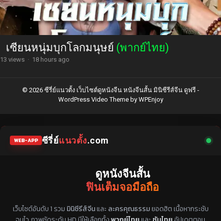
เซียนหนุ่มบุกโลกมนุษย์
(พากย์ไทย)
13 views
·
18 hours ago
© 2026 ซีรี่ย์แนวตั้ง เว็บไซต์ดูหนังจีน หนังจีนสั้น มินิซีรีส์จีน ดูฟรี -
WordPress Video Theme
by
WPEnjoy
ซีรี่ย์
แนวตั้ง
.com
WEB-APP
ดูหนังจีนสั้น
ฟินเต็มจอมือถือ
แหล่งรวมซีรี่ย์จีนแนวตั้ง พากย์ไทย ซับไทย
เว็บไซต์อันดับ 1 รวม
มินิซีรีส์จีน
และ
ละครคุณธรรม
ยอดฮิต เนื้อหากระชับ
จบไว ภาพชัดระดับ HD มีให้เลือกทั้ง
พากย์ไทย
และ
ซับไทย
อัปเดตตอน