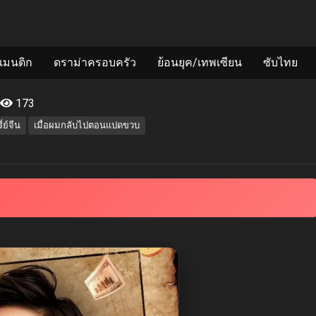
แมนติก
ดราม่าครอบครัว
ย้อนยุค/เทพเซียน
ซับไทย
173
รี่ย์จีน
เมื่อผมกลับไปตอนแปดขวบ