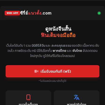
ซีรี่ย์
แนวตั้ง
.com
WEB-APP
ดูหนังจีนสั้น
ฟินเต็มจอมือถือ
แหล่งรวมซีรี่ย์จีนแนวตั้ง พากย์ไทย ซับไทย
เว็บไซต์อันดับ 1 รวม
มินิซีรีส์จีน
และ
ละครคุณธรรม
ยอดฮิต เนื้อหากระชับ
จบไว ภาพชัดระดับ HD มีให้เลือกทั้ง
พากย์ไทย
และ
ซับไทย
อัปเดตตอน
ใหม่ทุกวัน ดูได้ทันทีไม่ต้องโหลดแอป
เริ่มรับชมทันที (ฟรี)
* ไม่ต้องสมัครสมาชิกก็ดูได้
แนวตั้งเต็มจอ
พากย์/ซับไทย