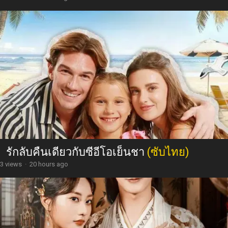
รักลับคืนเดียวกับซีอีโอเย็นชา
(ซับไทย)
3 views
·
20 hours ago