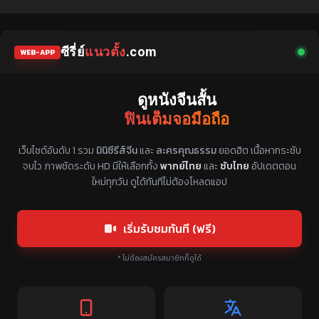
ซีรี่ย์
แนวตั้ง
.com
WEB-APP
ดูหนังจีนสั้น
ฟินเต็มจอมือถือ
แหล่งรวมซีรี่ย์จีนแนวตั้ง พากย์ไทย ซับไทย
เว็บไซต์อันดับ 1 รวม
มินิซีรีส์จีน
และ
ละครคุณธรรม
ยอดฮิต เนื้อหากระชับ
จบไว ภาพชัดระดับ HD มีให้เลือกทั้ง
พากย์ไทย
และ
ซับไทย
อัปเดตตอน
ใหม่ทุกวัน ดูได้ทันทีไม่ต้องโหลดแอป
เริ่มรับชมทันที (ฟรี)
* ไม่ต้องสมัครสมาชิกก็ดูได้