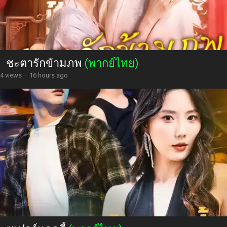
ชะตารักข้ามภพ
(พากย์ไทย)
4 views
·
16 hours ago