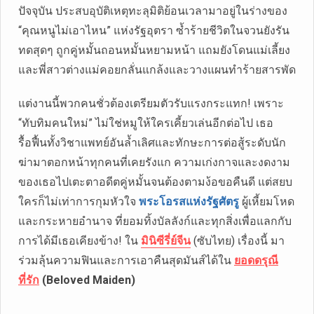
ปัจจุบัน ประสบอุบัติเหตุทะลุมิติย้อนเวลามาอยู่ในร่างของ
“คุณหนูไม่เอาไหน” แห่งรัฐอุตรา ซ้ำร้ายชีวิตในจวนยังรัน
ทดสุดๆ ถูกคู่หมั้นถอนหมั้นหยามหน้า แถมยังโดนแม่เลี้ยง
และพี่สาวต่างแม่คอยกลั่นแกล้งและวางแผนทำร้ายสารพัด
แต่งานนี้พวกคนชั่วต้องเตรียมตัวรับแรงกระแทก! เพราะ
“ทับทิมคนใหม่” ไม่ใช่หมูให้ใครเคี้ยวเล่นอีกต่อไป เธอ
รื้อฟื้นทั้งวิชาแพทย์อันล้ำเลิศและทักษะการต่อสู้ระดับนัก
ฆ่ามาตอกหน้าทุกคนที่เคยรังแก ความเก่งกาจและงดงาม
ของเธอไปเตะตาอดีตคู่หมั้นจนต้องตามง้อขอคืนดี แต่สยบ
ใครก็ไม่เท่าการกุมหัวใจ
พระโอรสแห่งรัฐศัตรู
ผู้เหี้ยมโหด
และกระหายอำนาจ ที่ยอมทิ้งบัลลังก์และทุกสิ่งเพื่อแลกกับ
การได้มีเธอเคียงข้าง! ใน
มินิซีรี่ย์จีน
(ซับไทย) เรื่องนี้ มา
ร่วมลุ้นความฟินและการเอาคืนสุดมันส์ได้ใน
ยอดดรุณี
ที่รัก
(Beloved Maiden)