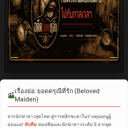
เรื่องย่อ: ยอดดรุณีที่รัก (Beloved
Maiden)
จากนักฆ่าสาวสุดโหด สู่การพลิกชะตาในร่างคุณหนูผู้
อ่อนแอ!
ทับทิม
หมอพิษและนักฆ่าสาวระดับ S จากยุค