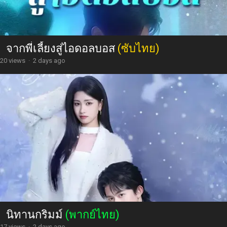
จากพี่เลี้ยงสู่ไอดอลบอส
(ซับไทย)
20 views
·
2 days ago
นิทานกริมม์
(พากย์ไทย)
17 views
·
2 days ago