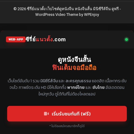
© 2026 ซีรี่ย์แนวตั้ง เว็บไซต์ดูหนังจีน หนังจีนสั้น มินิซีรีส์จีน ดูฟรี -
WordPress Video Theme
by
WPEnjoy
ซีรี่ย์
แนวตั้ง
.com
WEB-APP
ดูหนังจีนสั้น
ฟินเต็มจอมือถือ
แหล่งรวมซีรี่ย์จีนแนวตั้ง พากย์ไทย ซับไทย
เว็บไซต์อันดับ 1 รวม
มินิซีรีส์จีน
และ
ละครคุณธรรม
ยอดฮิต เนื้อหากระชับ
จบไว ภาพชัดระดับ HD มีให้เลือกทั้ง
พากย์ไทย
และ
ซับไทย
อัปเดตตอน
ใหม่ทุกวัน ดูได้ทันทีไม่ต้องโหลดแอป
เริ่มรับชมทันที (ฟรี)
* ไม่ต้องสมัครสมาชิกก็ดูได้