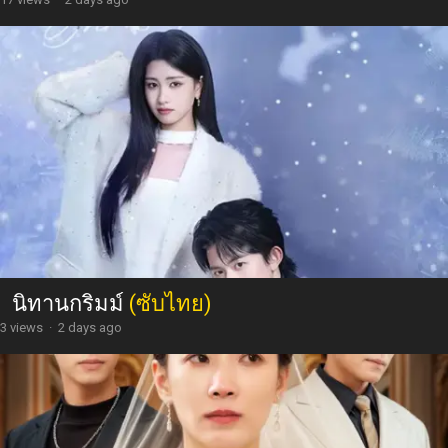
นิทานกริมม์
(ซับไทย)
3 views
·
2 days ago