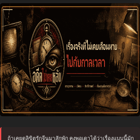
ถ้าเคยดูลิขิตรักจีนมาสักพัก คงพอเดาได้ว่าเรื่องแบบนี้มัก