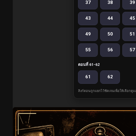
37
38
39
43
44
45
49
50
51
55
56
57
ตอนที่ 61-62
61
62
ลิงก์ตอนถูกแยกไว้ชัดเจนเพื่อให้เลือกดู