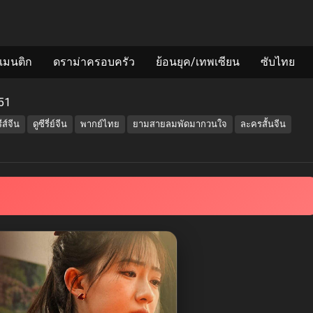
แมนติก
ดราม่าครอบครัว
ย้อนยุค/เทพเซียน
ซับไทย
51
รีส์จีน
ดูซีรี่ย์จีน
พากย์ไทย
ยามสายลมพัดมากวนใจ
ละครสั้นจีน