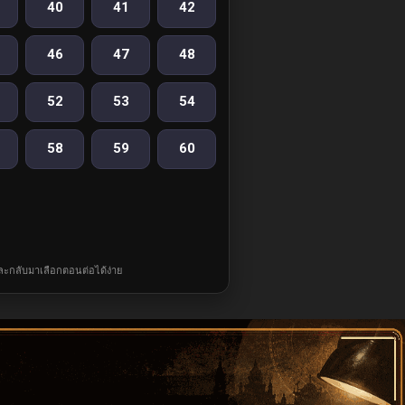
40
41
42
46
47
48
52
53
54
58
59
60
และกลับมาเลือกตอนต่อได้ง่าย