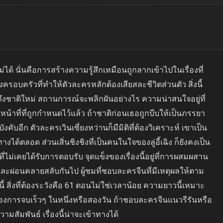
ม่ได้ นั่นคือการสร้างความรู้สึกเหมือนถูกลากเข้าไปในเรื่องที่
งครอบครัวที่ทำให้ตัวละครหลักต้องเสียสละชีวิตส่วนตัว สิ่งนี้
อถึงชาติใหม่ สถานการณ์จะพลิกผันอย่างไร ความน่าสนใจอยู่ที่
าที่ที่ถูกกำหนดไว้แล้ว ถ้าชาติก่อนเธอถูกบีบให้เป็นภรรยา
งคับอีก ตัวละครเวินเซี่ยงหว่านก็มีมิติที่ต้องวิเคราะห์ เขาเป็น
้ตลอด ส่วนเสิ่นชิงชิงที่เป็นคนในใจของลู่อี้เฉิง ก็ยังคงเป็น
่ไม่เคยได้รับการตอบรับ จุดแข็งของเรื่องนี้อยู่ที่การผสมผสาน
วและผ่อนคลายสลับกันไป ผู้ชมที่ชอบละครจีนที่มีเหตุผลให้ตาม
้ สิ่งที่ต้องระวังคือ 61 ตอนไม่ใช่เวลาน้อย ความยาวนี้เหมาะ
่ต้องการจบเร็วๆ ในหนึ่งหรือสองวัน ถ้าชอบละครจีนแนวรีรันหรือ
มสัมพันธ์ เรื่องนี้น่าจะเข้าทางได้