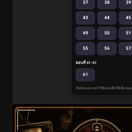
37
38
39
43
44
45
49
50
51
55
56
57
ตอนที่ 61-61
61
ลิงก์ตอนถูกแยกไว้ชัดเจนเพื่อให้เลือกดู