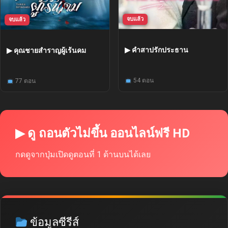
จบแล้ว
จบแล้ว
▶ คำสาปรักประธาน
▶ คุณชายสำราญผู้เร้นคม
54 ตอน
77 ตอน
▶ ดู ถอนตัวไม่ขึ้น ออนไลน์ฟรี HD
กดดูจากปุ่มเปิดดูตอนที่ 1 ด้านบนได้เลย
ข้อมูลซีรีส์