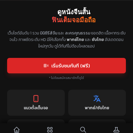
ดูหนังจีนสั้น
ฟินเต็มจอมือถือ
แหล่งรวมซีรี่ย์จีนแนวตั้ง พากย์ไทย ซับไทย
เว็บไซต์อันดับ 1 รวม
มินิซีรีส์จีน
และ
ละครคุณธรรม
ยอดฮิต เนื้อหากระชับ
จบไว ภาพชัดระดับ HD มีให้เลือกทั้ง
พากย์ไทย
และ
ซับไทย
อัปเดตตอน
ใหม่ทุกวัน ดูได้ทันทีไม่ต้องโหลดแอป
เริ่มรับชมทันที (ฟรี)
* ไม่ต้องสมัครสมาชิกก็ดูได้
แนวตั้งเต็มจอ
พากย์/ซับไทย