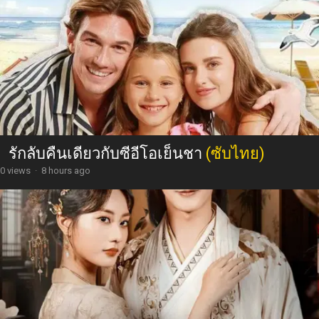
รักลับคืนเดียวกับซีอีโอเย็นชา
(ซับไทย)
0 views
·
8 hours ago