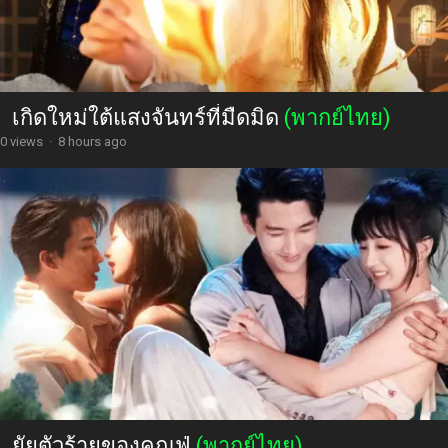
เกิดใหม่ใต้แสงจันทร์ที่มืดมิด
(พากย์ไทย)
0 views
·
8 hours ago
ยัยตัวร้ายของคุณฟู่
(พากย์ไทย)