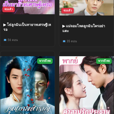
จบแล้ว
จบแล้ว
▶ โธ่ลูกฉันเป็นทายาทเศรษฐีเห
▶ แม่จอมโหดลูกฉันใครอย่า
รอ
แตะ
56 ตอน
35 ตอน
พากย์ไทย
พากย์ไทย