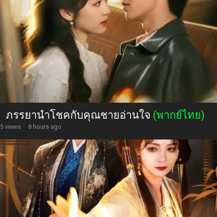
ภรรยานำโชคกับคุณชายอ่านใจ
(พากย์ไทย)
5 views
·
8 hours ago