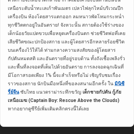
เหนือระดับน้ำทะเลเก้าพันเมตร เปลวไฟลุกไหม้บริเวณปีก
เครื่องบิน ห้องโดยสารแตกออก ลมหนาวพัดโหมกระหน่ำ
ทุกชีวิตตกอยู่ในอันตราย! จังหวะนั้น สกายต้องใช้ร่างของ
เด็กน้อยวัยแปดขวบเพื่อหยุดเครื่องบินตก ช่วยชีวิตพ่อที่เคย
เสียชีวิตขณะปกป้องสกาย และผู้โดยสารอีกหลายร้อยชีวิต
บนเครื่องไว้ให้ได้ ท่ามกลางความสงสัยของผู้โดยสาร
กัปตันหมดสติ และอันตรายที่อยู่รอบด้าน ทั้งถังเชื้อเพลิงรั่ว
และพื้นที่ลงจอดที่เต็มไปด้วยอันตราย การลงจอดฉุกเฉินที่
มีโอกาสรอดเพียง 1% นี้จะสำเร็จหรือไม่ เชิญรับชมเรื่อง
ราวของสกาย นักบินมือหนึ่งที่ขอลงสนามอีกครั้ง ใน
มินิซี
รี่ย์จีน
ซับไทย แนวดราม่าระทึกขวัญ
เด็กชายกัปตัน กู้ภัย
เหนือเมฆ (Captain Boy: Rescue Above the Clouds)
หากอยากดูซีรีย์เพิ่มเติมคลิกตรงนี้ได้เลย