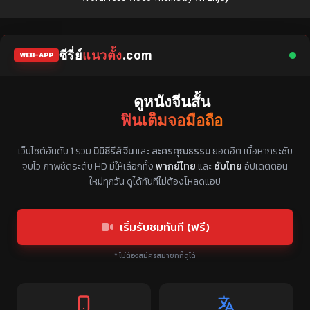
ซีรี่ย์
แนวตั้ง
.com
WEB-APP
ดูหนังจีนสั้น
ฟินเต็มจอมือถือ
แหล่งรวมซีรี่ย์จีนแนวตั้ง พากย์ไทย ซับไทย
เว็บไซต์อันดับ 1 รวม
มินิซีรีส์จีน
และ
ละครคุณธรรม
ยอดฮิต เนื้อหากระชับ
จบไว ภาพชัดระดับ HD มีให้เลือกทั้ง
พากย์ไทย
และ
ซับไทย
อัปเดตตอน
ใหม่ทุกวัน ดูได้ทันทีไม่ต้องโหลดแอป
เริ่มรับชมทันที (ฟรี)
* ไม่ต้องสมัครสมาชิกก็ดูได้