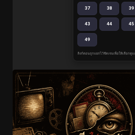
37
38
39
43
44
45
49
ลิงก์ตอนถูกแยกไว้ชัดเจนเพื่อให้เลือกดู