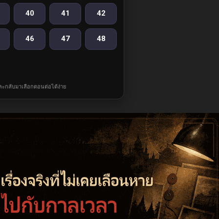
40
41
42
46
47
48
และกลับมาเลือกตอนต่อได้ง่าย