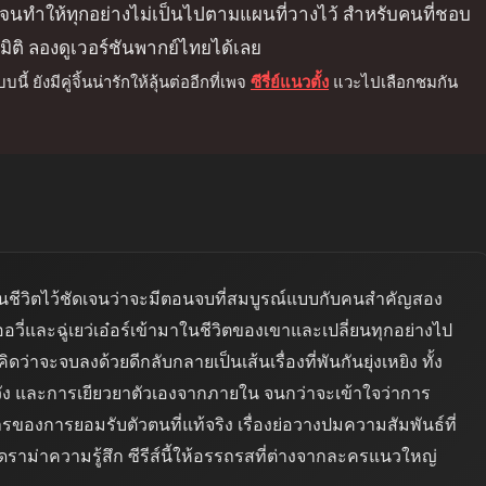
วิต จนทำให้ทุกอย่างไม่เป็นไปตามแผนที่วางไว้ สำหรับคนที่ชอบ
ีมิติ ลองดูเวอร์ชันพากย์ไทยได้เลย
 ยังมีคู่จิ้นน่ารักให้ลุ้นต่ออีกที่เพจ
ซีรี่ย์แนวตั้ง
แวะไปเลือกชมกัน
งแผนชีวิตไว้ชัดเจนว่าจะมีตอนจบที่สมบูรณ์แบบกับคนสำคัญสอง
วี่และฉู่เยว่เอ๋อร์เข้ามาในชีวิตของเขาและเปลี่ยนทุกอย่างไป
คิดว่าจะจบลงด้วยดีกลับกลายเป็นเส้นเรื่องที่พันกันยุ่งเหยิง ทั้ง
ัง และการเยียวยาตัวเองจากภายใน จนกว่าจะเข้าใจว่าการ
การของการยอมรับตัวตนที่แท้จริง เรื่องย่อวางปมความสัมพันธ์ที่
ราม่าความรู้สึก ซีรีส์นี้ให้อรรถรสที่ต่างจากละครแนวใหญ่