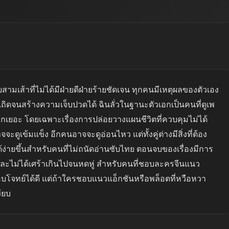
บสามเส้าที่ไม่ได้มีฝ่ายดีฝ่ายร้ายชัดเจน ทุกคนมีเหตุผลของตัวเอง
ยเถิดจนสร้างความเจ็บปวดได้ ฉินลั่วในฐานะตัวเอกเป็นคนที่ดูเพ
้อีกเยอะ โดยเฉพาะเรื่องการปล่อยวางแผนชีวิตที่ควบคุมไม่ได้
ดูเข้มแข็ง อีกคนอาจจะดูอ่อนไหว แต่ทั้งคู่ต่างมีสิ่งที่ต้อง
่ายขึ้นสำหรับคนที่ไม่ถนัดอ่านซับไทย ตอนจบของเรื่องมีการ
และไม่ได้เศร้าเกินไปจนหดหู่ สำหรับคนที่ชอบละครจีนแนว
้ตอบโจทย์ได้ดี แต่ถ้าใครชอบแนวแอ็กชันหรือพล็อตที่หวือหวา
งียบ