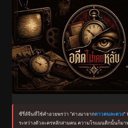
ซีรี่ส์จีนที่ใช้คำอวยพรว่า “ต่างมาจาก
ดาวคนละดวง
” 
ระหว่างตัวละครหลักสามคน ความโรแมนติกนั้นก็มาพร้อมแร