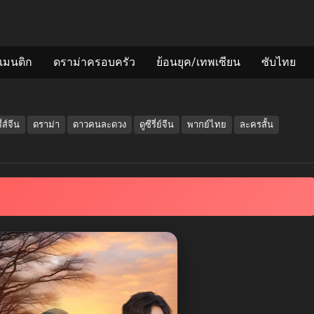
แมนติก
ดราม่าครอบครัว
ย้อนยุค/เทพเซียน
ซับไทย
ี่ส์จีน
ดราม่า
ดาวคนละดวง
ดูซีรี่ย์จีน
พากย์ไทย
ละครสั้น