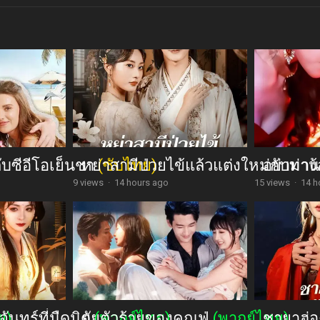
กับซีอีโอเย็นชา
หย่าสามีป่วยไข้แล้วแต่งใหม่กับท่า
(ซับไทย)
อย่ามาง้
9 views
·
14 hours ago
15 views
·
14 h
จันทร์ที่มืดมิด
ย)
ยัยตัวร้ายของคุณฟู่
(พากย์ไทย)
(พากย์ไทย)
ชายาฮ่อ