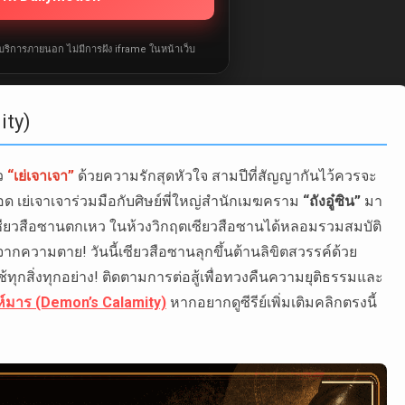
ห้บริการภายนอก ไม่มีการฝัง iframe ในหน้าเว็บ
ity)
าว
“เย่เจาเจา”
ด้วยความรักสุดหัวใจ สามปีที่สัญญากันไว้ควรจะ
อด เย่เจาเจาร่วมมือกับศิษย์พี่ใหญ่สำนักเมฆคราม
“ถังอู๋ซิน”
มา
ักเซียวสือซานตกเหว ในห้วงวิกฤตเซียวสือซานได้หลอมรวมสมบัติ
จากความตาย! วันนี้เซียวสือซานลุกขึ้นต้านลิขิตสวรรค์ด้วย
ทุกสิ่งทุกอย่าง! ติดตามการต่อสู้เพื่อทวงคืนความยุติธรรมและ
์มาร (Demon’s Calamity)
หากอยากดูซีรีย์เพิ่มเติมคลิกตรงนี้