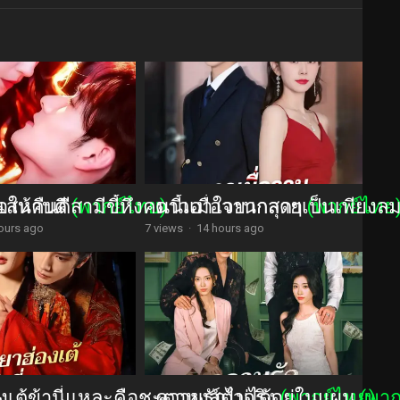
นเสนาบดี
อให้คืนดีสามีขี้หึงคนนี้เอาใจยากสุดๆ
(พากย์ไทย)
ดาวเมื่อวานกลายเป็นเพียงล
(พากย์ไทย
ours ago
7 views
·
14 hours ago
งเต้ข้านี่แหละคือชะตาหงส์ตัวจริง
ความรักไม่ได้อยู่ในแผน
(พากย์ไทย)
(พาก