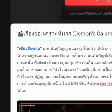
แหล่งสำรองนี้เป็นลิงก์ออกไปยังผู้ใ
เรื่องย่อ: เคราะห์มาร (Demon’s Calam
“เซียวสือซาน”
มอบพันธุ์วิญญาณสูงสุดให้แก่ว่าที่เจ้าส
ได้ครองคู่จนแก่เฒ่า แต่กลับกลายเป็นความแค้นบัญชีเลื
ถอนหมั้น ทั้งยังฆ่าล้างตระกูลสกุลเซียวจนสิ้น และผล
สุดล้ำค่าของเผ่ามาร “หัวใจเผ่ามาร” จนเซียวสือซานฟื้น
หัวใจมาร ปฏิญาณว่าจะให้ผู้ทรยศและศัตรูทั้งหลายชดใช้
การล้างแค้นสุดดุเดือดนี้ได้ใน มินิซีรี่ย์จีน ซับไทย
เคราะห
ได้เลย