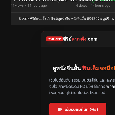
11 views
·
14 hours ago
4 views
·
14 hours ago
© 2026 ซีรี่ย์แนวตั้ง เว็บไซต์ดูหนังจีน หนังจีนสั้น มินิซีรีส์จีน ดูฟรี -
Wo
ซีรี่ย์
แนวตั้ง
.com
WEB-APP
ดูหนังจีนสั้น
ฟินเต็มจอมือ
แหล่งรวมซีรี่ย์จีนแนวตั้ง พากย์ไทย ซ
เว็บไซต์อันดับ 1 รวม
มินิซีรีส์จีน
และ
ละคร
จบไว ภาพชัดระดับ HD มีให้เลือกทั้ง
พากย
ใหม่ทุกวัน ดูได้ทันทีไม่ต้องโหลดแอป
เริ่มรับชมทันที (ฟรี)