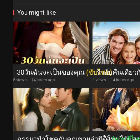
You might like
30วันฉันจะเป็นของคุณ
(ซับไทย)
รักลับคืนเดียว
6 views
·
14 hours ago
1 views
·
14 hours ago
ภรรยานำโชคกับคุณชายอ่านใจ
เกิดใหม่ใต้แสง
(พากย์ไท