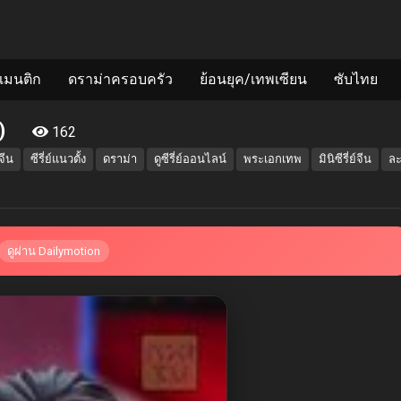
แมนติก
ดราม่าครอบครัว
ย้อนยุค/เทพเซียน
ซับไทย
ย)
162
์จีน
ซีรี่ย์แนวตั้ง
ดราม่า
ดูซีรี่ย์ออนไลน์
พระเอกเทพ
มินิซีรี่ย์จีน
ละ
ดูผ่าน Dailymotion