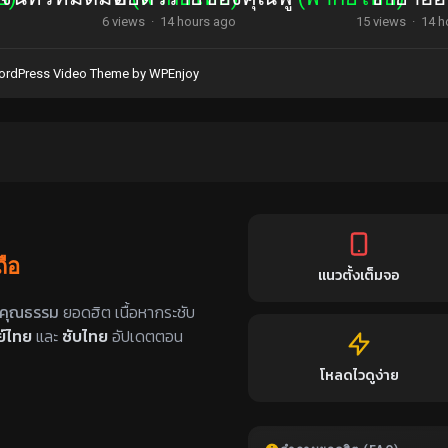
6 views
·
14 hours ago
15 views
·
14 h
rdPress Video Theme
by
WPEnjoy
ถือ
แนวตั้งเต็มจอ
ับไทย
คุณธรรม
ยอดฮิต เนื้อหากระชับ
์ไทย
และ
ซับไทย
อัปเดตตอน
โหลดไวดูง่าย