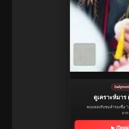
Dailymot
ดูเคราะห์มาร
พบแหล่งรับชมสำรองชื่อ “เค
จาก 
▶ เปิดดู