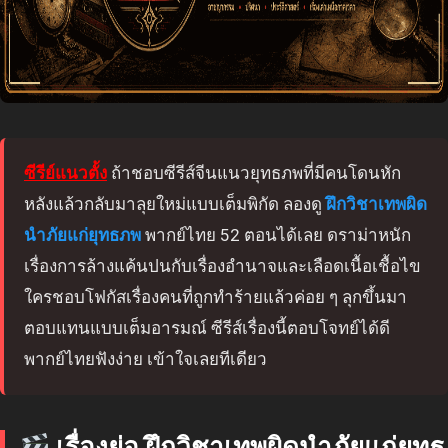
ซีรีย์แนวตั้ง
ถ้าชอบซีรีส์จีนแนวยุทธภพที่มีคนโดนหัก
หลังแล้วกลับมาลุยใหม่แบบเต็มพิกัด ลองดู
ฝึกวิชาเทพผิด
นำภัยแก่ยุทธภพ
พากย์ไทย 52 ตอนได้เลย ดราม่าหนัก
เรื่องการล้างแค้นปนกับเรื่องอำนาจและเลือดเนื้อเชื้อไข
ใครชอบโฟกัสเรื่องคนที่ถูกทำร้ายแล้วค่อย ๆ ลุกขึ้นมา
ตอบแทนแบบเต็มอารมณ์ ซีรีส์เรื่องนี้ตอบโจทย์ได้ดี
พากย์ไทยฟังง่าย เข้าใจเลยทีเดียว
เรื่องย่อ ฝึกวิชาเทพผิดนำภัยแก่ยุทธ