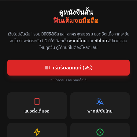
ดูหนังจีนสั้น
ฟินเต็มจอมือถือ
แหล่งรวมซีรี่ย์จีนแนวตั้ง พากย์ไทย ซับไทย
เว็บไซต์อันดับ 1 รวม
มินิซีรีส์จีน
และ
ละครคุณธรรม
ยอดฮิต เนื้อหากระชับ
จบไว ภาพชัดระดับ HD มีให้เลือกทั้ง
พากย์ไทย
และ
ซับไทย
อัปเดตตอน
ใหม่ทุกวัน ดูได้ทันทีไม่ต้องโหลดแอป
เริ่มรับชมทันที (ฟรี)
* ไม่ต้องสมัครสมาชิกก็ดูได้
แนวตั้งเต็มจอ
พากย์/ซับไทย