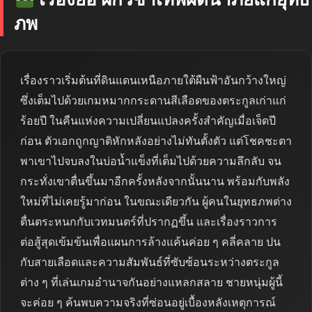
ภพ
เรื่องราวเริ่มต้นที่ดินแดนเหนือภายใต้ผืนฟ้าอันกว้างใหญ่
ซึ่งเต็มไปด้วยเกมหมากกระดานสีเลือดของตระกูลเก่าแก่
ร้อยปี ในคืนแห่งความเปลี่ยนแปลงครั้งสำคัญเมื่อเจ็ดปี
ก่อน ตัวเอกถูกญาติหักหลังอย่างไม่ทันตั้งตัว แต่โชคชะตา
พาเขาไปจบลงในบ่อน้ำแข็งที่เต็มไปด้วยความลึกลับ จน
กระทั่งเขาตื่นขึ้นมาอีกครั้งหลังจากนั้นนาน พร้อมกับพลัง
ใหม่ที่ไม่เคยรู้มาก่อน ในขณะเดียวกัน ผู้คนในยุทธภพต่าง
ตื่นตระหนกกับเวทมนตร์ที่ปรากฏขึ้น และเรื่องราวการ
ต่อสู้สุดเข้มข้นเพื่อแผนการล้างแค้นค่อย ๆ คลี่คลาย ปน
กับสายเลือดและความสัมพันธ์ที่ซับซ้อนระหว่างตระกูล
ต่าง ๆ ที่เล่นเกมอำนาจกันอย่างแหลกสลาย ชายหนุ่มผู้นี้
จะค่อย ๆ ค้นพบความจริงที่ซ่อนอยู่เบื้องหลังเหตุการณ์