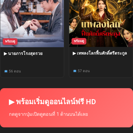
พร้อมดู
พร้อมดู
▶ เทพลงโลกฟื้นศักดิ์ศรีตระกูล
▶ นายภารโรงสุดรวย
57 ตอน
56 ตอน
▶ พร้อมเริ่มดูออนไลน์ฟรี HD
กดดูจากปุ่มเปิดดูตอนที่ 1 ด้านบนได้เลย