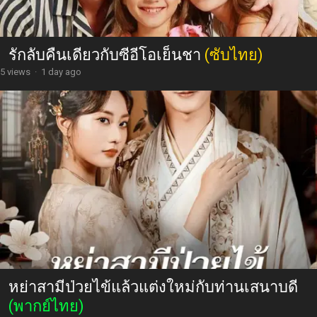
30วันฉันจะเป็นของคุณ
(ซับไทย)
19 views
·
1 day ago
รักลับคืนเดียวกับซีอีโอเย็นชา
(ซับไทย)
5 views
·
1 day ago