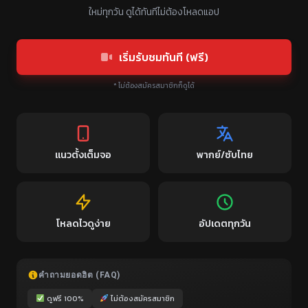
© 2026 ซีรี่ย์แนวตั้ง เว็บไซต์ดูหนังจีน หนังจีนสั้น มินิซีรีส์จีน ดูฟรี -
WordPress Video Theme
by
WPEnjoy
ซีรี่ย์
แนวตั้ง
.com
WEB-APP
ดูหนังจีนสั้น
ฟินเต็มจอมือถือ
แหล่งรวมซีรี่ย์จีนแนวตั้ง พากย์ไทย ซับไทย
เว็บไซต์อันดับ 1 รวม
มินิซีรีส์จีน
และ
ละครคุณธรรม
ยอดฮิต เนื้อหากระชับ
จบไว ภาพชัดระดับ HD มีให้เลือกทั้ง
พากย์ไทย
และ
ซับไทย
อัปเดตตอน
ใหม่ทุกวัน ดูได้ทันทีไม่ต้องโหลดแอป
เริ่มรับชมทันที (ฟรี)
* ไม่ต้องสมัครสมาชิกก็ดูได้