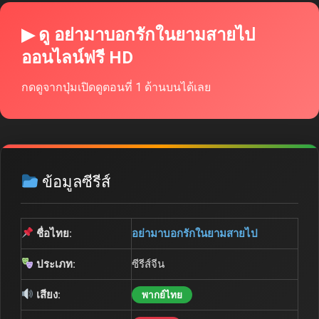
จบแล้ว
▶ รอยร้าวในกรงทอง
67 ตอน
▶ ดู อย่ามาบอกรักในยามสายไป
ออนไลน์ฟรี HD
กดดูจากปุ่มเปิดดูตอนที่ 1 ด้านบนได้เลย