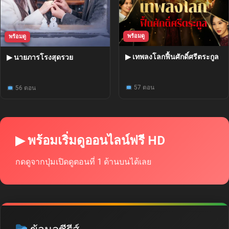
พร้อมดู
พร้อมดู
▶ เทพลงโลกฟื้นศักดิ์ศรีตระกูล
▶ นายภารโรงสุดรวย
57 ตอน
56 ตอน
▶ พร้อมเริ่มดูออนไลน์ฟรี HD
กดดูจากปุ่มเปิดดูตอนที่ 1 ด้านบนได้เลย