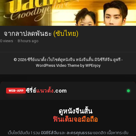
จากลาปลดพันธะ
(ซับไทย)
0 views
·
8 hours ago
© 2026 ซีรี่ย์แนวตั้ง เว็บไซต์ดูหนังจีน หนังจีนสั้น มินิซีรีส์จีน ดูฟรี -
WordPress Video Theme
by
WPEnjoy
ซีรี่ย์
แนวตั้ง
.com
WEB-APP
ดูหนังจีนสั้น
ฟินเต็มจอมือถือ
แหล่งรวมซีรี่ย์จีนแนวตั้ง พากย์ไทย ซับไทย
เว็บไซต์อันดับ 1 รวม
มินิซีรีส์จีน
และ
ละครคุณธรรม
ยอดฮิต เนื้อหากระชับ