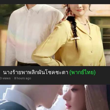
นางร้ายพาพลิกผันโชคชะตา
(พากย์ไทย)
3 views
·
8 hours ago