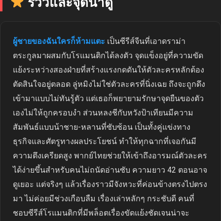
รีวิวและจุดน่าดู
ผู้ชายของฉันใครก็ห้ามแตะ
เป็นซีรีส์จีนที่เอาดราม่า
ตระกูลมาผสมกับโรแมนติกได้ลงตัว จุดแข็งอยู่ที่ความขัด
แย้งระหว่างสองฝ่ายที่สร้างแรงกดดันให้ตัวละครหลักต้อง
ตัดสินใจอยู่ตลอด ลู่หมิงไม่ใช่ตัวละครที่นิ่งเฉย ถึงจะถูกดึง
เข้ามาแบบไม่ทันรู้ตัว แต่เธอก็พยายามรักษาจุดยืนของตัว
เองไม่ให้ถูกครอบงำ ส่วนหลงชีกับหวังป้าเทียนมีความ
สัมพันธ์แบบน้าชาย-หลานที่ซับซ้อน เป็นทั้งคู่แข่งทาง
ธุรกิจและศัตรูทางผลประโยชน์ ทำให้ทุกฉากที่เจอกันมี
ความตึงเครียดสูง พากย์ไทยช่วยให้เข้าถึงอารมณ์ตัวละคร
ได้ง่ายขึ้นสำหรับคนไม่ถนัดอ่านซับ ความยาว 42 ตอนอาจ
ดูเยอะ แต่จริงๆ แล้วเรื่องราวมีจังหวะที่ค่อนข้างตรงไปตรง
มา ไม่ค่อยมีช่วงเกือบลืม เรื่องเล่าหลักๆ กระชับดี คนที่
ชอบซีรีส์โรแมนติกที่มีพล็อตเรื่องขัดแย้งชัดเจนน่าจะ