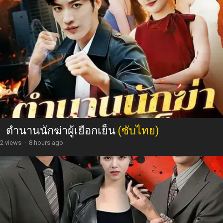
ตำนานนักฆ่าผู้เยือกเย็น
(ซับไทย)
2 views
·
8 hours ago