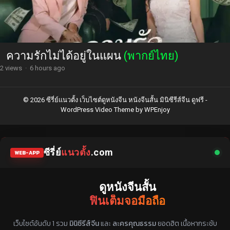
ความรักไม่ได้อยู่ในแผน
(พากย์ไทย)
2 views
·
6 hours ago
© 2026 ซีรี่ย์แนวตั้ง เว็บไซต์ดูหนังจีน หนังจีนสั้น มินิซีรีส์จีน ดูฟรี -
WordPress Video Theme
by
WPEnjoy
ซีรี่ย์
แนวตั้ง
.com
WEB-APP
ดูหนังจีนสั้น
ฟินเต็มจอมือถือ
แหล่งรวมซีรี่ย์จีนแนวตั้ง พากย์ไทย ซับไทย
เว็บไซต์อันดับ 1 รวม
มินิซีรีส์จีน
และ
ละครคุณธรรม
ยอดฮิต เนื้อหากระชับ