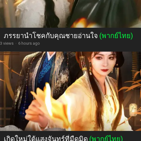
ภรรยานำโชคกับคุณชายอ่านใจ
(พากย์ไทย)
3 views
·
6 hours ago
เกิดใหม่ใต้แสงจันทร์ที่มืดมิด
(พากย์ไทย)