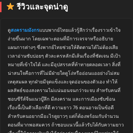
รีวิวและจุดน่าดู
ดู
สงครามมังกร
แบบพากย์ไทยแล้วรู้สึกว่าเรื่องราวเข้าใจ
ง่ายขึ้นมาก โดยเฉพาะตอนที่มีการเจรจาหรืออธิบาย
แผนการต่างๆ ซึ่งพากย์ไทยช่วยให้ติดตามได้ไม่ต้องเสีย
เวลาอ่านซับบ่อยๆ ตัวละครหลักมีเส้นเรื่องที่ชัดเจน มีเป้า
หมายที่เข้าใจได้ และมีอุปสรรคที่ท้าทายตลอดเวลา สิ่งที่
น่าสนใจคือการที่ไม่มีฝ่ายใดดูโง่หรืออ่อนแออย่างไม่สม
เหตุสมผล ทุกฝ่ายมีจุดแข็งและจุดอ่อนของตัวเอง ทำให้
ผลลัพธ์ของสงครามไม่แน่นอนจนกว่าจะจบ สำหรับคนที่
ชอบซีรีส์จีนแนวบู๊ลึก มีสงคราม และการเมืองซับซ้อน
เรื่องนี้เป็นตัวเลือกที่ดี ความยาว 76 ตอนอาจเป็นข้อดี
สำหรับคนอยากมีอะไรดูยาวๆ แต่ก็ต้องพร้อมกับจำนวน
ตอนที่มากพอสมควร ถ้าชอบแนวนี้แล้วรับได้กับความยาว