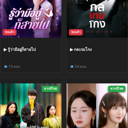
จบแล้ว
จบแล้ว
▶ รู้ว่ามีอยู่ก็สายไป
▶ กลเกมโกง
73 ตอน
54 ตอน
พากย์ไทย
พากย์ไทย