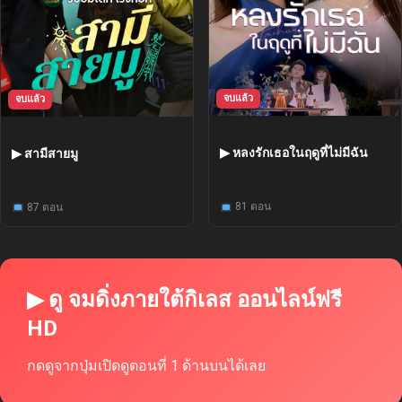
จบแล้ว
จบแล้ว
▶ หลงรักเธอในฤดูที่ไม่มีฉัน
▶ สามีสายมู
81 ตอน
87 ตอน
▶ ดู จมดิ่งภายใต้กิเลส ออนไลน์ฟรี
HD
กดดูจากปุ่มเปิดดูตอนที่ 1 ด้านบนได้เลย