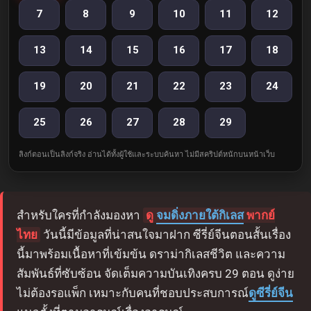
7
8
9
10
11
12
13
14
15
16
17
18
19
20
21
22
23
24
25
26
27
28
29
ลิงก์ตอนเป็นลิงก์จริง อ่านได้ทั้งผู้ใช้และระบบค้นหา ไม่มีสคริปต์หนักบนหน้าเว็บ
สำหรับใครที่กำลังมองหา
ดู
จมดิ่งภายใต้กิเลส
พากย์
ไทย
วันนี้มีข้อมูลที่น่าสนใจมาฝาก ซีรี่ย์จีนตอนสั้นเรื่อง
นี้มาพร้อมเนื้อหาที่เข้มข้น ดราม่ากิเลสชีวิต และความ
สัมพันธ์ที่ซับซ้อน จัดเต็มความบันเทิงครบ 29 ตอน ดูง่าย
ไม่ต้องรอแพ็ก เหมาะกับคนที่ชอบประสบการณ์
ดูซีรี่ย์จีน