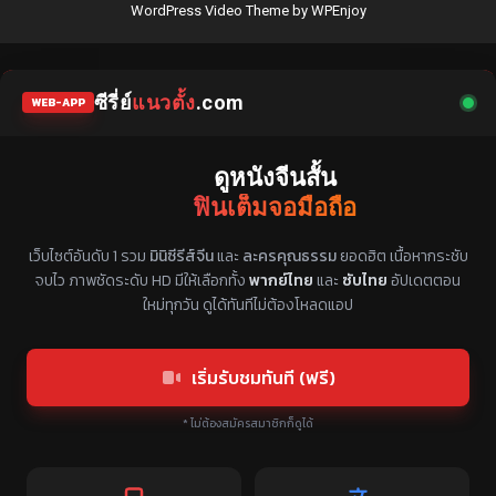
WordPress Video Theme
by
WPEnjoy
ซีรี่ย์
แนวตั้ง
.com
WEB-APP
ดูหนังจีนสั้น
ฟินเต็มจอมือถือ
แหล่งรวมซีรี่ย์จีนแนวตั้ง พากย์ไทย ซับไทย
เว็บไซต์อันดับ 1 รวม
มินิซีรีส์จีน
และ
ละครคุณธรรม
ยอดฮิต เนื้อหากระชับ
จบไว ภาพชัดระดับ HD มีให้เลือกทั้ง
พากย์ไทย
และ
ซับไทย
อัปเดตตอน
ใหม่ทุกวัน ดูได้ทันทีไม่ต้องโหลดแอป
เริ่มรับชมทันที (ฟรี)
* ไม่ต้องสมัครสมาชิกก็ดูได้