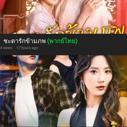
ชะตารักข้ามภพ
(พากย์ไทย)
4 views
·
17 hours ago