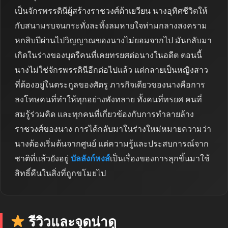
เป็นจักรพรรดินีผู้สร้างราชวงศ์ต้าเยวียน นางอุทิศชีวิตให้
กับสนามรบจนกระทั่งละทิ้งลมหายใจท่ามกลางสงคราม
หกสิบปีผ่านไปวิญญาณของนางไม่ยอมจากไป มันกลับมา
เกิดในร่างของบุตรีคนที่เคยทรยศต่อนางในอดีต ตอนนี้
นางไม่ใช่จักรพรรดินีอีกต่อไปแล้ว แต่กลายเป็นหญิงสาว
ที่ต้องอยู่ในตระกูลของศัตรู ภารกิจเดียวของนางคือการ
ลงโทษคนที่ทำให้ทุกอย่างพังทลาย ทั้งคนที่ทรยศ คนที่
สมรู้ร่วมคิด และทุกคนที่เกี่ยวข้องกับการทำลายล้าง
ราชวงศ์ของนาง การได้กลับมาในร่างใหม่หมายความว่า
นางต้องเริ่มต้นจากศูนย์ แต่ความรู้และประสบการณ์จาก
ชาติที่แล้วยังอยู่
บัลลังก์หงส์
เป็นเรื่องของการลุกขึ้นมาใช้
สิทธิ์คืนในสิ่งที่ถูกขโมยไป
รีวิวและจุดน่าดู