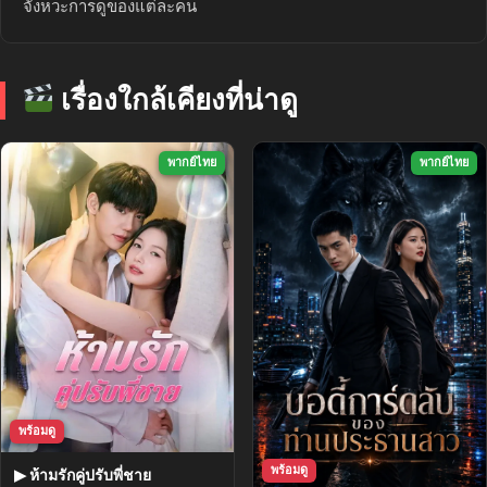
จังหวะการดูของแต่ละคน
เรื่องใกล้เคียงที่น่าดู
พากย์ไทย
พากย์ไทย
พร้อมดู
พร้อมดู
▶ ห้ามรักคู่ปรับพี่ชาย