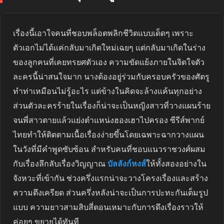
เรื่องนี้เอาใจคนที่ชอบพล็อตพลิกชีวิตแบบเด็ดๆ เพราะ
ตัวเอกไม่ได้แค่กลับมาเกิดใหม่เฉยๆ แต่กลับมาเกิดในร่าง
ของลูกคนที่เคยทรยศตัวเอง ความขัดแย้งภายในจิตใจตัว
ละครนี้น่าสนใจมาก นางต้องอยู่ร่วมกับครอบครัวของศัตรู
ทำท่าเหมือนไม่รู้อะไร แต่ข้างในคิดจะล้างแค้นทุกอย่าง
ส่วนตัวละครร้ายในเรื่องก็น่าจะเป็นหญิงสาวที่วางแผนร้าย
จนพี่สาวตายแล้วแย่งตำแหน่งฮองเฮาไปครอง ซีรีส์พากย์
ไทยทำให้ติดตามเนื้อเรื่องง่ายขึ้นโดยเฉพาะฉากวางแผน
ในวังที่มีคำพูดซับซ้อน สำหรับคนที่ชอบแนวราชวงศ์ผสม
กับเรื่องลึกลับเรื่องวิญญาณ
บัลลังก์หงส์
ให้ทั้งสองอย่างใน
จังหวะที่เข้ากัน ช่วงครึ่งแรกน่าจะวางโครงเรื่องและสร้าง
ความตึงเครียด ส่วนครึ่งหลังน่าจะเป็นการปะทะกันเต็มรูป
แบบ ความยาวสามสิบสี่ตอนเหมาะกับการดึงเรื่องราวให้
ค่อยๆ ขยายได้ทันที