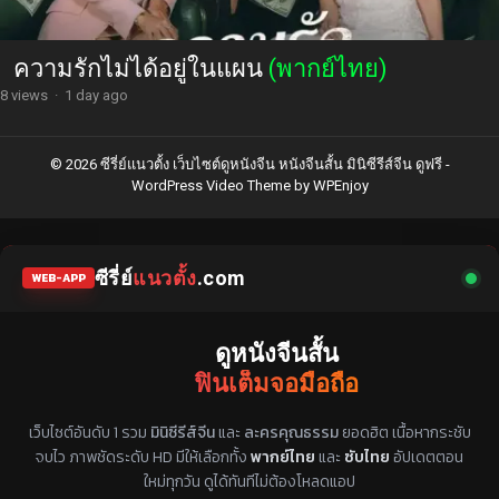
ความรักไม่ได้อยู่ในแผน
(พากย์ไทย)
8 views
·
1 day ago
© 2026 ซีรี่ย์แนวตั้ง เว็บไซต์ดูหนังจีน หนังจีนสั้น มินิซีรีส์จีน ดูฟรี -
WordPress Video Theme
by
WPEnjoy
ซีรี่ย์
แนวตั้ง
.com
WEB-APP
ดูหนังจีนสั้น
ฟินเต็มจอมือถือ
แหล่งรวมซีรี่ย์จีนแนวตั้ง พากย์ไทย ซับไทย
เว็บไซต์อันดับ 1 รวม
มินิซีรีส์จีน
และ
ละครคุณธรรม
ยอดฮิต เนื้อหากระชับ
จบไว ภาพชัดระดับ HD มีให้เลือกทั้ง
พากย์ไทย
และ
ซับไทย
อัปเดตตอน
ใหม่ทุกวัน ดูได้ทันทีไม่ต้องโหลดแอป