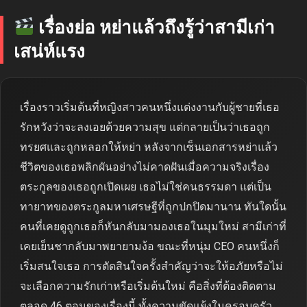
เรื่องย่อ หย่าแล้วถึงรู้ว่าสามีเก่า
เสน่ห์แรง
เรื่องราวเริ่มต้นที่หญิงสาวคนหนึ่งแต่งงานกับผู้ชายที่เธอ
รักหวังว่าจะลงเอยด้วยความสุข แต่กลายเป็นว่าเธอถูก
ทรยศและถูกหลอกให้หย่า หลังจากเซ็นเอกสารหย่าแล้ว
ชีวิตของเธอพลิกผันอย่างไม่คาดฝันเมื่อความจริงเรื่อง
ตระกูลของเธอถูกเปิดเผย เธอไม่ใช่คนธรรมดา แต่เป็น
ทายาทของตระกูลมหาเศรษฐีที่ถูกปกปิดมานาน ทันใดนั้น
คนที่เคยดูถูกเธอก็หันกลับมามองเธอในมุมใหม่ สามีเก่าที่
เคยเย็นชากลับมาพยายามง้อ ขณะที่หนุ่ม CEO คนหนึ่งก็
เริ่มสนใจเธอ การตัดสินใจครั้งสำคัญว่าจะให้อภัยหรือไม่
จะเลือกความรักเก่าหรือเริ่มต้นใหม่ คือสิ่งที่ต้องติดตาม
ตลอด 46 ตอนของเรื่องนี้ ทั้งความขัดแย้งในครอบครัว