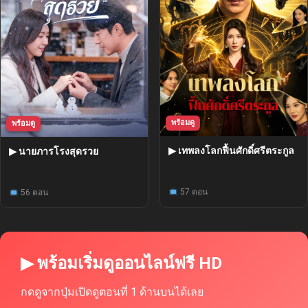
พร้อมดู
พร้อมดู
▶ เทพลงโลกฟื้นศักดิ์ศรีตระกูล
▶ นายภารโรงสุดรวย
57 ตอน
56 ตอน
▶ พร้อมเริ่มดูออนไลน์ฟรี HD
กดดูจากปุ่มเปิดดูตอนที่ 1 ด้านบนได้เลย