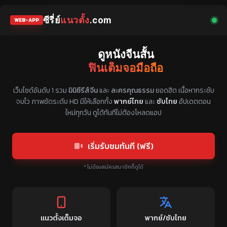
ซีรี่ย์
แนวตั้ง
.com
WEB-APP
ดูหนังจีนสั้น
ฟินเต็มจอมือถือ
แหล่งรวมซีรี่ย์จีนแนวตั้ง พากย์ไทย ซับไทย
เว็บไซต์อันดับ 1 รวม
มินิซีรีส์จีน
และ
ละครคุณธรรม
ยอดฮิต เนื้อหากระชับ
จบไว ภาพชัดระดับ HD มีให้เลือกทั้ง
พากย์ไทย
และ
ซับไทย
อัปเดตตอน
ใหม่ทุกวัน ดูได้ทันทีไม่ต้องโหลดแอป
เริ่มรับชมทันที (ฟรี)
* ไม่ต้องสมัครสมาชิกก็ดูได้
แนวตั้งเต็มจอ
พากย์/ซับไทย