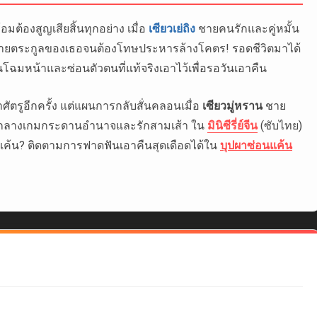
อมต้องสูญเสียสิ้นทุกอย่าง เมื่อ
เซียวเย่ถิง
ชายคนรักและคู่หมั้น
ส่ร้ายตระกูลของเธอจนต้องโทษประหารล้างโคตร! รอดชีวิตมาได้
นโฉมหน้าและซ่อนตัวตนที่แท้จริงเอาไว้เพื่อรอวันเอาคืน
ศัตรูอีกครั้ง แต่แผนการกลับสั่นคลอนเมื่อ
เซียวมู่หราน
ชาย
ท่ามกลางเกมกระดานอำนาจและรักสามเส้า ใน
มินิซีรี่ย์จีน
(ซับไทย)
งแค้น? ติดตามการฟาดฟันเอาคืนสุดเดือดได้ใน
บุปผาซ่อนแค้น