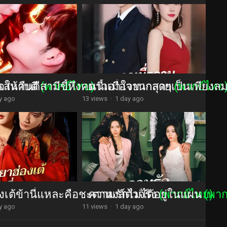
นเสนาบดี
อให้คืนดีสามีขี้หึงคนนี้เอาใจยากสุดๆ
(พากย์ไทย)
ดาวเมื่อวานกลายเป็นเพียงล
(พากย์ไทย
y ago
13 views
·
1 day ago
งเต้ข้านี่แหละคือชะตาหงส์ตัวจริง
ความรักไม่ได้อยู่ในแผน
(พากย์ไทย)
(พาก
y ago
11 views
·
1 day ago