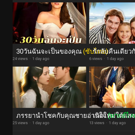
30วันฉันจะเป็นของคุณ
(ซับไทย)
รักลับคืนเดียว
24 views
·
1 day ago
6 views
·
1 day ago
ภรรยานำโชคกับคุณชายอ่านใจ
เกิดใหม่ใต้แสง
(พากย์ไท
25 views
·
1 day ago
13 views
·
1 day ago