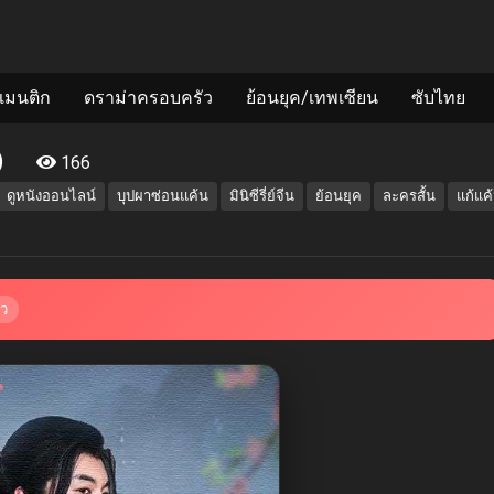
แมนติก
ดราม่าครอบครัว
ย้อนยุค/เทพเซียน
ซับไทย
)
166
ดูหนังออนไลน์
บุปผาซ่อนแค้น
มินิซีรี่ย์จีน
ย้อนยุค
ละครสั้น
แก้แค
้ว