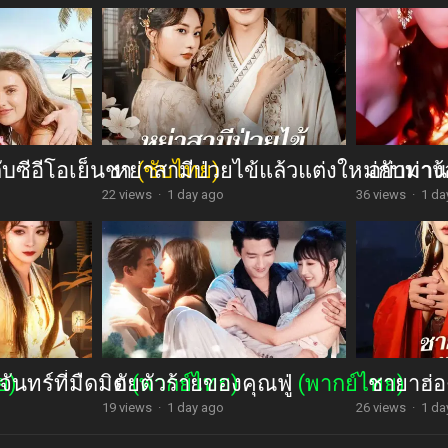
กับซีอีโอเย็นชา
หย่าสามีป่วยไข้แล้วแต่งใหม่กับท่า
(ซับไทย)
อย่ามาง้
22 views
·
1 day ago
36 views
·
1 da
จันทร์ที่มืดมิด
ย)
ยัยตัวร้ายของคุณฟู่
(พากย์ไทย)
(พากย์ไทย)
ชายาฮ่อ
19 views
·
1 day ago
26 views
·
1 da