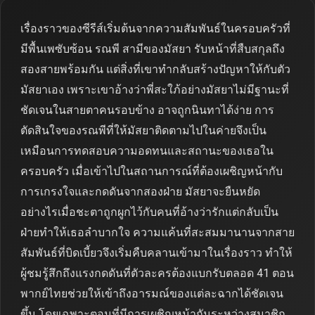
เรื่องราวของซีรีส์เริ่มต้นจากความสัมพันธ์ในครอบครัวที่
มีพื้นเพซับซ้อน รณพี สามีของมัสยา รับหน้าที่สืบสกุลถึง
สองสายพร้อมกัน แต่สิ่งที่เขาทำกลับสร้างปัญหาให้กับตัว
มัสยาเอง เพราะเขาอ้างว่าพี่สะใภ้อย่างมัสยาไม่มีฐานะที่
ชัดเจนในสายตาคนรอบข้าง อาจถูกนินทาได้ง่าย การ
ตัดสินใจของรณพีที่ให้มัสยาติดตามไปในค่ายจึงเป็น
เหมือนการทดสอบความอดทนและสถานะของเธอใน
ครอบครัว เมื่อเข้าไปในสถานการณ์ที่ต้องเผชิญหน้ากับ
การเกรงใจและกดดันจากสองฝ่าย มัสยาจะยืนหยัด
อย่างไรเมื่อชะตาถูกผูกไว้กับคนที่อ้างว่ารักแต่กลับเป็น
ฝ่ายทำให้เธอลำบากใจ ความแค้นที่สะสมมานานจากสาย
สัมพันธ์ที่บิดเบี้ยวจึงเริ่มคืบคลานเข้ามาในเรื่องราว ทำให้
ผู้ชมรู้สึกถึงแรงกดดันที่ตัวละครต้องแบกรับตลอด 41 ตอน
พากย์ไทยช่วยให้เข้าถึงอารมณ์ของแต่ละฉากได้ชัดเจน
ขึ้น โดยเฉพาะตอนที่มีการเผชิญหน้ากันระหว่างสมาชิก