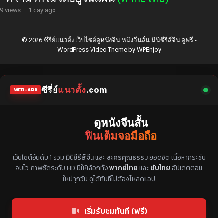
9 views
·
1 day ago
© 2026 ซีรี่ย์แนวตั้ง เว็บไซต์ดูหนังจีน หนังจีนสั้น มินิซีรีส์จีน ดูฟรี -
WordPress Video Theme
by
WPEnjoy
ซีรี่ย์
แนวตั้ง
.com
WEB-APP
ดูหนังจีนสั้น
ฟินเต็มจอมือถือ
แหล่งรวมซีรี่ย์จีนแนวตั้ง พากย์ไทย ซับไทย
เว็บไซต์อันดับ 1 รวม
มินิซีรีส์จีน
และ
ละครคุณธรรม
ยอดฮิต เนื้อหากระชับ
จบไว ภาพชัดระดับ HD มีให้เลือกทั้ง
พากย์ไทย
และ
ซับไทย
อัปเดตตอน
ใหม่ทุกวัน ดูได้ทันทีไม่ต้องโหลดแอป
เริ่มรับชมทันที (ฟรี)