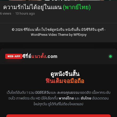
ความรักไม่ได้อยู่ในแผน
(พากย์ไทย)
6 views
·
13 hours ago
© 2026 ซีรี่ย์แนวตั้ง เว็บไซต์ดูหนังจีน หนังจีนสั้น มินิซีรีส์จีน ดูฟรี -
WordPress Video Theme
by
WPEnjoy
ซีรี่ย์
แนวตั้ง
.com
WEB-APP
ดูหนังจีนสั้น
ฟินเต็มจอมือถือ
แหล่งรวมซีรี่ย์จีนแนวตั้ง พากย์ไทย ซับไทย
เว็บไซต์อันดับ 1 รวม
มินิซีรีส์จีน
และ
ละครคุณธรรม
ยอดฮิต เนื้อหากระชับ
จบไว ภาพชัดระดับ HD มีให้เลือกทั้ง
พากย์ไทย
และ
ซับไทย
อัปเดตตอน
ใหม่ทุกวัน ดูได้ทันทีไม่ต้องโหลดแอป