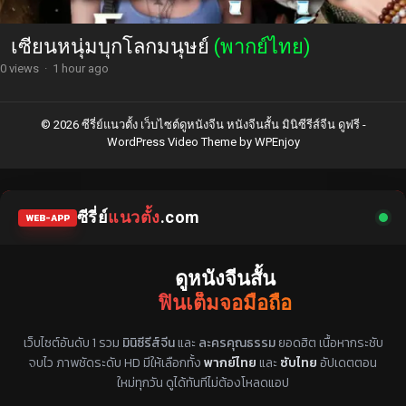
เซียนหนุ่มบุกโลกมนุษย์
(พากย์ไทย)
0 views
·
1 hour ago
© 2026 ซีรี่ย์แนวตั้ง เว็บไซต์ดูหนังจีน หนังจีนสั้น มินิซีรีส์จีน ดูฟรี -
WordPress Video Theme
by
WPEnjoy
ซีรี่ย์
แนวตั้ง
.com
WEB-APP
ดูหนังจีนสั้น
ฟินเต็มจอมือถือ
แหล่งรวมซีรี่ย์จีนแนวตั้ง พากย์ไทย ซับไทย
เว็บไซต์อันดับ 1 รวม
มินิซีรีส์จีน
และ
ละครคุณธรรม
ยอดฮิต เนื้อหากระชับ
จบไว ภาพชัดระดับ HD มีให้เลือกทั้ง
พากย์ไทย
และ
ซับไทย
อัปเดตตอน
ใหม่ทุกวัน ดูได้ทันทีไม่ต้องโหลดแอป