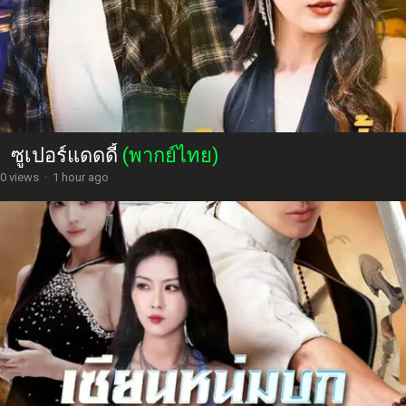
ซูเปอร์แดดดี้
(พากย์ไทย)
0 views
·
1 hour ago