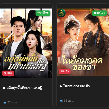
พากย์ไทย
พากย์ไทย
จบแล้ว
จบแล้ว
▶ ในอ้อมกอดของข้า
▶ อดีตคู่หมั้นคือมหาเศรษฐี
62 ตอน
22 ตอน