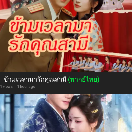
ข้ามเวลามารักคุณสามี
(พากย์ไทย)
1 views
·
1 hour ago