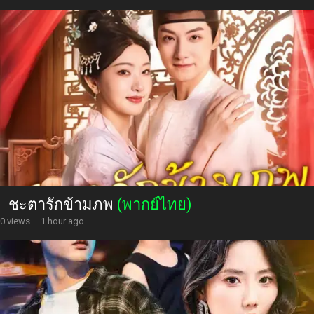
ชะตารักข้ามภพ
(พากย์ไทย)
0 views
·
1 hour ago