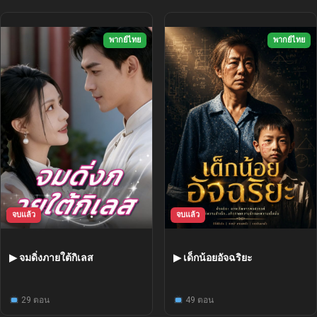
พากย์ไทย
พากย์ไทย
จบแล้ว
จบแล้ว
▶ จมดิ่งภายใต้กิเลส
▶ เด็กน้อยอัจฉริยะ
29 ตอน
49 ตอน