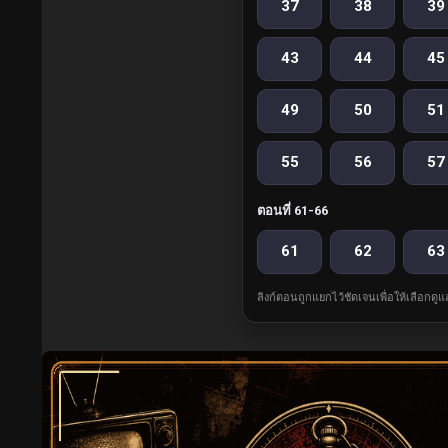
37
38
39
43
44
45
49
50
51
55
56
57
ตอนที่ 61-66
61
62
63
ลิงก์ตอนถูกแยกไว้ชัดเจนเพื่อให้เลือกดู