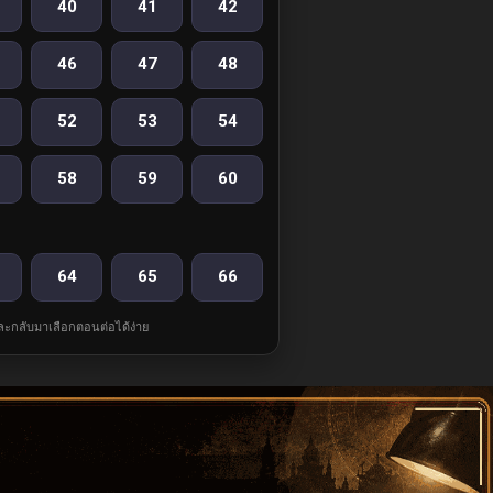
40
41
42
46
47
48
52
53
54
58
59
60
64
65
66
และกลับมาเลือกตอนต่อได้ง่าย