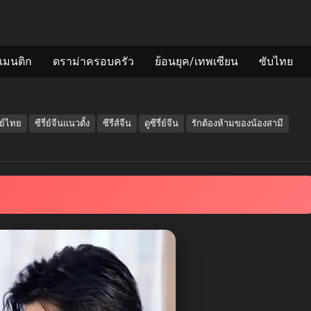
แมนติก
ดราม่าครอบครัว
ย้อนยุค/เทพเซียน
ซับไทย
กย์ไทย
ซีรี่ย์จีนแนวตั้ง
ซีรีส์จีน
ดูซีรี่ย์จีน
รักต้องห้ามของน้องสามี