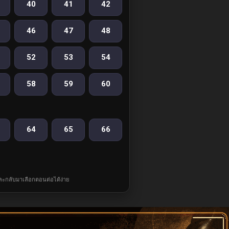
40
41
42
46
47
48
52
53
54
58
59
60
64
65
66
และกลับมาเลือกตอนต่อได้ง่าย