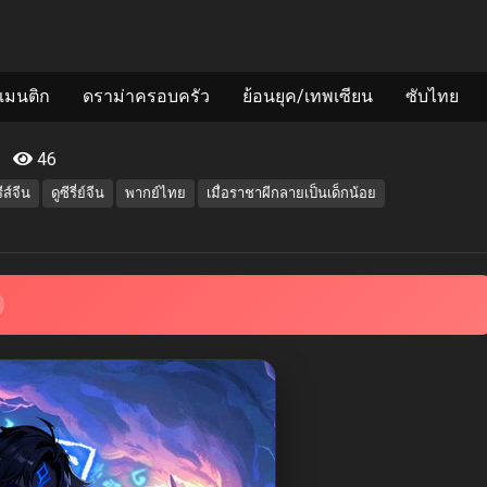
แมนติก
ดราม่าครอบครัว
ย้อนยุค/เทพเซียน
ซับไทย
46
รีส์จีน
ดูซีรี่ย์จีน
พากย์ไทย
เมื่อราชาผีกลายเป็นเด็กน้อย