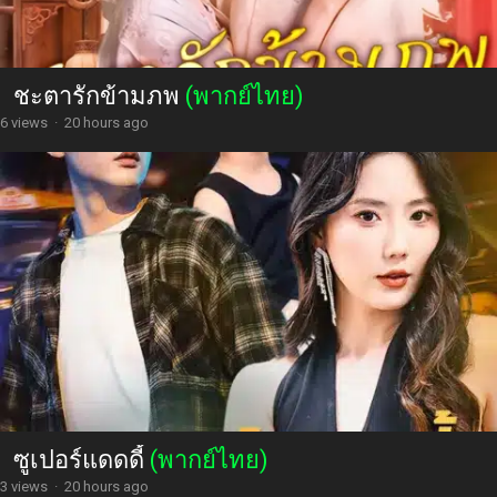
ชะตารักข้ามภพ
(พากย์ไทย)
6 views
·
20 hours ago
ซูเปอร์แดดดี้
(พากย์ไทย)
3 views
·
20 hours ago