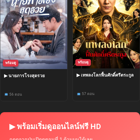
พร้อมดู
พร้อมดู
▶ เทพลงโลกฟื้นศักดิ์ศรีตระกูล
▶ นายภารโรงสุดรวย
57 ตอน
56 ตอน
▶ พร้อมเริ่มดูออนไลน์ฟรี HD
กดดูจากปุ่มเปิดดูตอนที่ 1 ด้านบนได้เลย