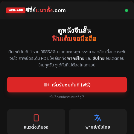
ซีรี่ย์
แนวตั้ง
.com
WEB-APP
ดูหนังจีนสั้น
ฟินเต็มจอมือถือ
แหล่งรวมซีรี่ย์จีนแนวตั้ง พากย์ไทย ซับไทย
เว็บไซต์อันดับ 1 รวม
มินิซีรีส์จีน
และ
ละครคุณธรรม
ยอดฮิต เนื้อหากระชับ
จบไว ภาพชัดระดับ HD มีให้เลือกทั้ง
พากย์ไทย
และ
ซับไทย
อัปเดตตอน
ใหม่ทุกวัน ดูได้ทันทีไม่ต้องโหลดแอป
เริ่มรับชมทันที (ฟรี)
* ไม่ต้องสมัครสมาชิกก็ดูได้
แนวตั้งเต็มจอ
พากย์/ซับไทย