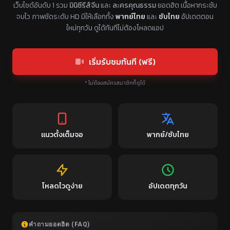
เว็บไซต์อันดับ 1 รวม
มินิซีรีส์จีน
และ
ละครคุณธรรม
ยอดฮิต เนื้อหากระชับ
จบไว ภาพชัดระดับ HD มีให้เลือกทั้ง
พากย์ไทย
และ
ซับไทย
อัปเดตตอน
ใหม่ทุกวัน ดูได้ทันทีไม่ต้องโหลดแอป
เริ่มรับชมทันที (ฟรี)
* ไม่ต้องสมัครสมาชิกก็ดูได้
แนวตั้งเต็มจอ
พากย์/ซับไทย
โหลดไวดูง่าย
อัปเดตทุกวัน
คำถามยอดฮิต (FAQ)