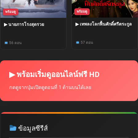
พร้อมดู
พร้อมดู
▶ เทพลงโลกฟื้นศักดิ์ศรีตระกูล
▶ นายภารโรงสุดรวย
57 ตอน
56 ตอน
▶ พร้อมเริ่มดูออนไลน์ฟรี HD
กดดูจากปุ่มเปิดดูตอนที่ 1 ด้านบนได้เลย
ข้อมูลซีรีส์