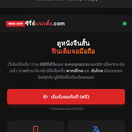
ซีรี่ย์
แนวตั้ง
.com
WEB-APP
ดูหนังจีนสั้น
ฟินเต็มจอมือถือ
แหล่งรวมซีรี่ย์จีนแนวตั้ง พากย์ไทย ซับไทย
เว็บไซต์อันดับ 1 รวม
มินิซีรีส์จีน
และ
ละครคุณธรรม
ยอดฮิต เนื้อหากระชับ
จบไว ภาพชัดระดับ HD มีให้เลือกทั้ง
พากย์ไทย
และ
ซับไทย
อัปเดตตอน
ใหม่ทุกวัน ดูได้ทันทีไม่ต้องโหลดแอป
เริ่มรับชมทันที (ฟรี)
* ไม่ต้องสมัครสมาชิกก็ดูได้