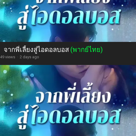
จากพี่เลี้ยงสู่ไอดอลบอส
(พากย์ไทย)
49 views
·
2 days ago