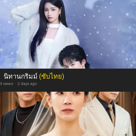
นิทานกริมม์
(ซับไทย)
3 views
·
2 days ago