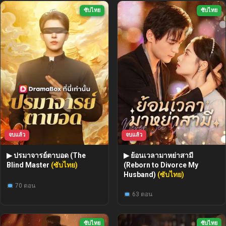
ซับไทย
ซับไทย
จบแล้ว
จบแล้ว
▶ ปรมาจารย์ตาบอด (The
▶ ย้อนเวลามาหย่าสามี
Blind Master
(ซับไทย)
(Reborn to Divorce My
Husband)
(ซับไทย)
70 ตอน
63 ตอน
ซับไทย
ซับไทย