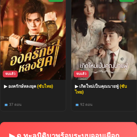
จบแล้ว
จบแล้ว
▶ องครักษ์หลงยุค
(ซับไทย)
▶ เกิดใหม่เป็นคุณนายฟู่
(ซับ
ไทย)
37 ตอน
92 ตอน
▶ ดู ทะลุมิติมาพร้อมระบบจอมเผือก