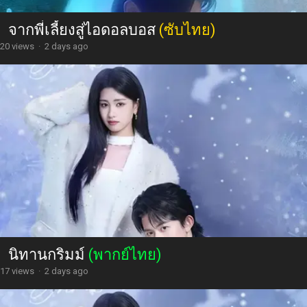
จากพี่เลี้ยงสู่ไอดอลบอส
(ซับไทย)
20 views
·
2 days ago
นิทานกริมม์
(พากย์ไทย)
17 views
·
2 days ago