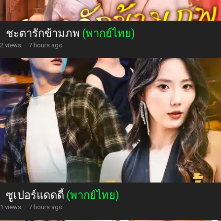
ชะตารักข้ามภพ
(พากย์ไทย)
2 views
·
7 hours ago
ซูเปอร์แดดดี้
(พากย์ไทย)
1 views
·
7 hours ago