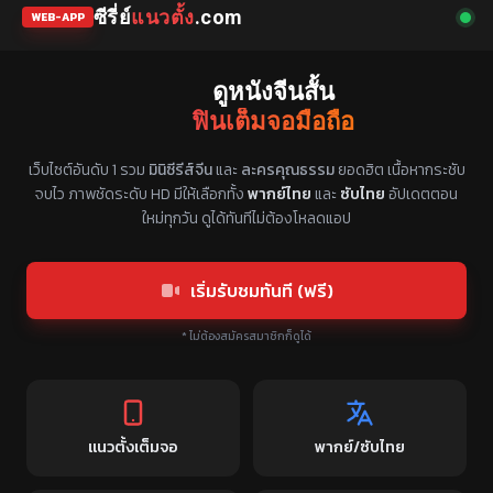
ซีรี่ย์
แนวตั้ง
.com
WEB-APP
ดูหนังจีนสั้น
ฟินเต็มจอมือถือ
แหล่งรวมซีรี่ย์จีนแนวตั้ง พากย์ไทย ซับไทย
เว็บไซต์อันดับ 1 รวม
มินิซีรีส์จีน
และ
ละครคุณธรรม
ยอดฮิต เนื้อหากระชับ
จบไว ภาพชัดระดับ HD มีให้เลือกทั้ง
พากย์ไทย
และ
ซับไทย
อัปเดตตอน
ใหม่ทุกวัน ดูได้ทันทีไม่ต้องโหลดแอป
เริ่มรับชมทันที (ฟรี)
* ไม่ต้องสมัครสมาชิกก็ดูได้
แนวตั้งเต็มจอ
พากย์/ซับไทย