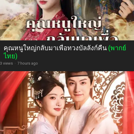
คุณหนูใหญ่กลับมาเพื่อทวงบัลลังก์คืน
(พากย์
ไทย)
3 views
·
7 hours ago