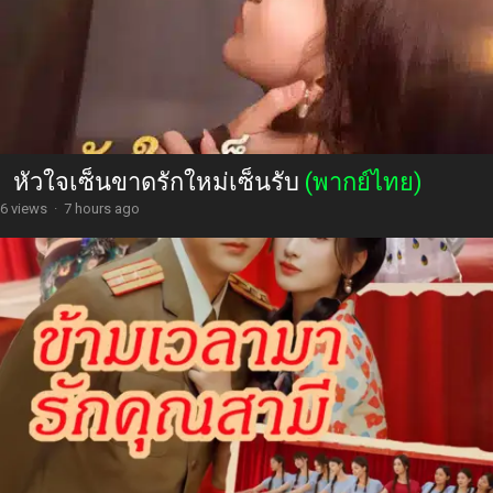
หัวใจเซ็นขาดรักใหม่เซ็นรับ
(พากย์ไทย)
6 views
·
7 hours ago