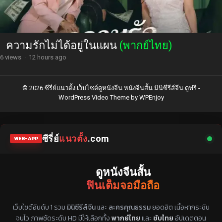
ความรักไม่ได้อยู่ในแผน
(พากย์ไทย)
6 views
·
12 hours ago
© 2026 ซีรี่ย์แนวตั้ง เว็บไซต์ดูหนังจีน หนังจีนสั้น มินิซีรีส์จีน ดูฟรี -
WordPress Video Theme
by
WPEnjoy
ซีรี่ย์
แนวตั้ง
.com
WEB-APP
ดูหนังจีนสั้น
ฟินเต็มจอมือถือ
แหล่งรวมซีรี่ย์จีนแนวตั้ง พากย์ไทย ซับไทย
เว็บไซต์อันดับ 1 รวม
มินิซีรีส์จีน
และ
ละครคุณธรรม
ยอดฮิต เนื้อหากระชับ
จบไว ภาพชัดระดับ HD มีให้เลือกทั้ง
พากย์ไทย
และ
ซับไทย
อัปเดตตอน