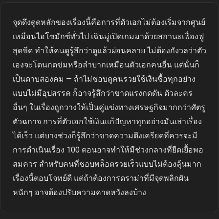
จุดดึงดูดหลักของเรื่องนี้คือการที่ตัวเอกไม่ต้องเริ่มจากศูนย์
เหมือนไอโซมักซ์ทั่วไป เฉินมู่เปิดเกมมาด้วยสถานะเฟื่องฟู
สุดขีด ทำให้คนดูรู้สึกว่าดูแล้วผ่อนคลาย ไม่ต้องกังวลว่าตัว
เองจะโดนกดข่มหรือลำบากเหมือนตัวเอกคนอื่น แต่นั่นก็
เป็นดาบสองคม — ถ้าไม่ชอบดูคนรวยใช้เงินซื้อทุกอย่าง
แบบไม่มีอุปสรรค ก็อาจรู้สึกว่าขาดแรงกดดัน ตัวละคร
อื่นๆ ในเรื่องถูกวางให้เป็นคู่แข่งทางเศรษฐกิจมากกว่าศัตรู
ตัวฉกาจ การที่ตัวเอกใช้เงินแก้ปัญหาทุกอย่างมันเล่าเรื่อง
ได้เร็ว แต่บางช่วงก็รู้สึกว่าขาดความตึงเครียดที่ควรจะมี
การดำเนินเรื่อง 100 ตอนอาจทำให้มีช่วงกลางที่ยืดเยื้อพอ
สมควร สำหรับคนที่ชอบพล็อตรวยเร็วแบบไม่ต้องลุ้นมาก
เรื่องนี้ตอบโจทย์ดี แต่ถ้าต้องการดราม่าที่มีจุดพลิกผัน
หนักๆ อาจต้องปรับความคาดหวังลงบ้าง