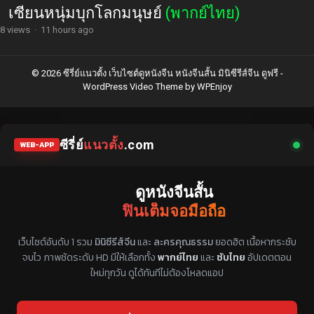
เซียนหนุ่มบุกโลกมนุษย์
(พากย์ไทย)
8 views
·
11 hours ago
© 2026 ซีรี่ย์แนวตั้ง เว็บไซต์ดูหนังจีน หนังจีนสั้น มินิซีรีส์จีน ดูฟรี -
WordPress Video Theme
by
WPEnjoy
ซีรี่ย์
แนวตั้ง
.com
WEB-APP
ดูหนังจีนสั้น
ฟินเต็มจอมือถือ
แหล่งรวมซีรี่ย์จีนแนวตั้ง พากย์ไทย ซับไทย
เว็บไซต์อันดับ 1 รวม
มินิซีรีส์จีน
และ
ละครคุณธรรม
ยอดฮิต เนื้อหากระชับ
จบไว ภาพชัดระดับ HD มีให้เลือกทั้ง
พากย์ไทย
และ
ซับไทย
อัปเดตตอน
ใหม่ทุกวัน ดูได้ทันทีไม่ต้องโหลดแอป