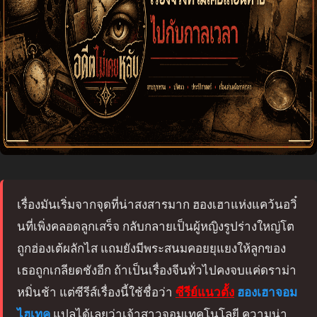
เรื่องมันเริ่มจากจุดที่น่าสงสารมาก ฮองเฮาแห่งแคว้นอวิ๋
นที่เพิ่งคลอดลูกเสร็จ กลับกลายเป็นผู้หญิงรูปร่างใหญ่โต
ถูกฮ่องเต้ผลักไส แถมยังมีพระสนมคอยยุแยงให้ลูกของ
เธอถูกเกลียดชังอีก ถ้าเป็นเรื่องจีนทั่วไปคงจบแค่ดราม่า
หมิ่นช้า แต่ซีรีส์เรื่องนี้ใช้ชื่อว่า
ซีรีย์แนวตั้ง
ฮองเฮาจอม
ไฮเทค
แปลได้เลยว่าเจ้าสาวจอมเทคโนโลยี ความน่า