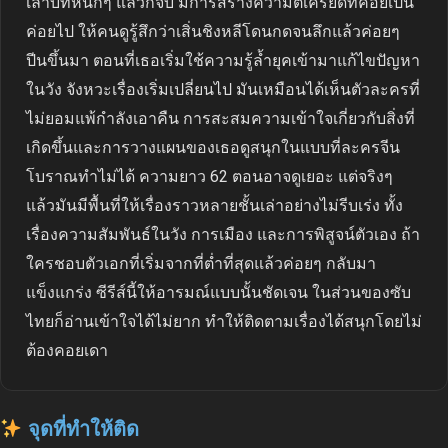
เล่าบทหนักๆ แล้วก็จบ มีการสร้างความตึเครียดที่ค่อยเป็น
ค่อยไป ให้คนดูรู้สึกว่าเสิ่นชิงหลีโดนกดจนลึกแล้วค่อยๆ
ปีนขึ้นมา ตอนที่เธอเริ่มใช้ความรู้ล้ำยุคเข้ามาแก้ไขปัญหา
ในวัง จังหวะเรื่องเริ่มเปลี่ยนไป มันเหมือนได้เห็นตัวละครที่
ไม่ยอมแพ้กำลังเอาคืน การสะสมความเข้าใจเกี่ยวกับสิ่งที่
เกิดขึ้นและการวางแผนของเธอดูสนุกในแบบที่ละครจีน
โบราณทำไม่ได้ ความยาว 62 ตอนอาจดูเยอะ แต่จริงๆ
แล้วมันมีพื้นที่ให้เรื่องราวหลายชั้นเล่าอย่างไม่รีบเร่ง ทั้ง
เรื่องความสัมพันธ์ในวัง การเมือง และการพิสูจน์ตัวเอง ถ้า
ใครชอบตัวเอกที่เริ่มจากที่ต่ำที่สุดแล้วค่อยๆ กลับมา
แข็งแกร่ง ซีรีส์นี้ให้อารมณ์แบบนั้นชัดเจน ในส่วนของซับ
ไทยก็อ่านเข้าใจได้ไม่ยาก ทำให้ติดตามเรื่องได้สนุกโดยไม่
ต้องคอยเดา
จุดที่ทำให้ติด