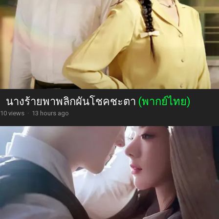
นางร้ายพาพลิกผันโชคชะตา
(พากย์ไทย)
10 views
·
13 hours ago