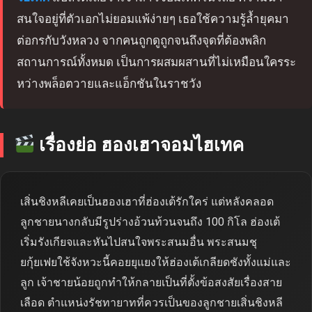
สนใจอยู่ที่ตัวเอกไม่ยอมแพ้ง่ายๆ เธอใช้ความรู้ล้ำยุคมา
ต่อกรกับวังหลวง จากคนถูกดูถูกจนถึงจุดที่ต้องพลิก
สถานการณ์ทั้งหมด เป็นการผสมผสานที่ไม่เหมือนใครระ
หว่างพล็อตวายและแอ็กชันในราชวัง
เรื่องย่อ ฮองเฮาจอมไฮเทค
เสิ่นชิงหลีเคยเป็นฮองเฮาที่ฮ่องเต้รักใคร่ แต่หลังคลอด
ลูกชายนางกลับมีรูปร่างอ้วนท้วนจนถึง 100 กิโล ฮ่องเต้
เริ่มรังเกียจและหันไปสนใจพระสนมอื่น พระสนมชุ
ยกุ้ยเฟยใช้จังหวะนี้คอยยุแยงให้ฮ่องเต้เกลียดชังทั้งแม่และ
ลูก เจ้าชายน้อยถูกทำให้กลายเป็นที่ตั้งข้อสงสัยเรื่องสาย
เลือด ตำแหน่งรัชทายาทที่ควรเป็นของลูกชายเสิ่นชิงหลี