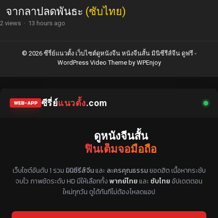
จากลาปลดพันธะ
(ซับไทย)
2 views
·
13 hours ago
© 2026 ซีรี่ย์แนวตั้ง เว็บไซต์ดูหนังจีน หนังจีนสั้น มินิซีรีส์จีน ดูฟรี -
WordPress Video Theme
by
WPEnjoy
ซีรี่ย์
แนวตั้ง
.com
WEB-APP
ดูหนังจีนสั้น
ฟินเต็มจอมือถือ
แหล่งรวมซีรี่ย์จีนแนวตั้ง พากย์ไทย ซับไทย
เว็บไซต์อันดับ 1 รวม
มินิซีรีส์จีน
และ
ละครคุณธรรม
ยอดฮิต เนื้อหากระชับ
จบไว ภาพชัดระดับ HD มีให้เลือกทั้ง
พากย์ไทย
และ
ซับไทย
อัปเดตตอน
ใหม่ทุกวัน ดูได้ทันทีไม่ต้องโหลดแอป