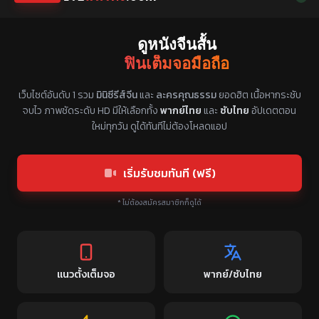
ดูหนังจีนสั้น
ฟินเต็มจอมือถือ
แหล่งรวมซีรี่ย์จีนแนวตั้ง พากย์ไทย ซับไทย
เว็บไซต์อันดับ 1 รวม
มินิซีรีส์จีน
และ
ละครคุณธรรม
ยอดฮิต เนื้อหากระชับ
จบไว ภาพชัดระดับ HD มีให้เลือกทั้ง
พากย์ไทย
และ
ซับไทย
อัปเดตตอน
ใหม่ทุกวัน ดูได้ทันทีไม่ต้องโหลดแอป
เริ่มรับชมทันที (ฟรี)
* ไม่ต้องสมัครสมาชิกก็ดูได้
แนวตั้งเต็มจอ
พากย์/ซับไทย