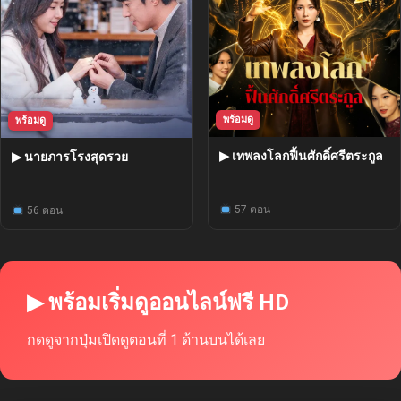
พร้อมดู
พร้อมดู
▶ เทพลงโลกฟื้นศักดิ์ศรีตระกูล
▶ นายภารโรงสุดรวย
57 ตอน
56 ตอน
▶ พร้อมเริ่มดูออนไลน์ฟรี HD
กดดูจากปุ่มเปิดดูตอนที่ 1 ด้านบนได้เลย