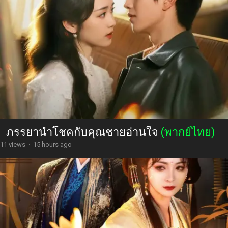
ภรรยานำโชคกับคุณชายอ่านใจ
(พากย์ไทย)
11 views
·
15 hours ago