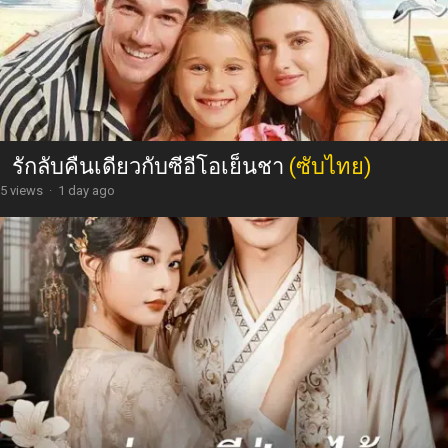
รักลับคืนเดียวกับซีอีโอเย็นชา
(ซับไทย)
5 views
·
1 day ago