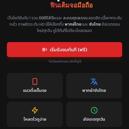
ฟินเต็มจอมือถือ
แหล่งรวมซีรี่ย์จีนแนวตั้ง พากย์ไทย ซับไทย
เว็บไซต์อันดับ 1 รวม
มินิซีรีส์จีน
และ
ละครคุณธรรม
ยอดฮิต เนื้อหากระชับ
จบไว ภาพชัดระดับ HD มีให้เลือกทั้ง
พากย์ไทย
และ
ซับไทย
อัปเดตตอน
ใหม่ทุกวัน ดูได้ทันทีไม่ต้องโหลดแอป
เริ่มรับชมทันที (ฟรี)
* ไม่ต้องสมัครสมาชิกก็ดูได้
แนวตั้งเต็มจอ
พากย์/ซับไทย
โหลดไวดูง่าย
อัปเดตทุกวัน