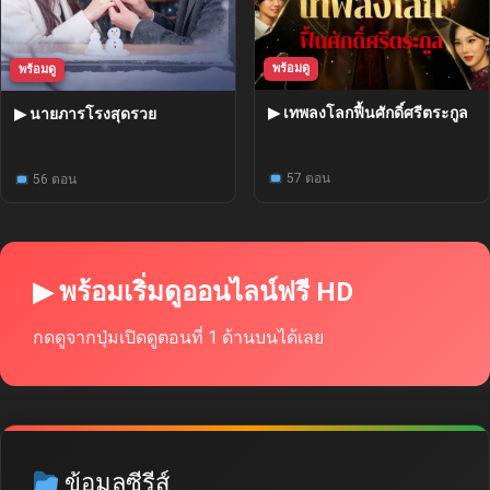
พร้อมดู
พร้อมดู
▶ เทพลงโลกฟื้นศักดิ์ศรีตระกูล
▶ นายภารโรงสุดรวย
57 ตอน
56 ตอน
▶ พร้อมเริ่มดูออนไลน์ฟรี HD
กดดูจากปุ่มเปิดดูตอนที่ 1 ด้านบนได้เลย
ข้อมูลซีรีส์