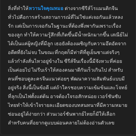
สิ่งที่ทำให้
หวานใจคุณหมอ
ต่างจากซีรีส์โรแมนติกจีน
ทั่วไปคือการสร้างสถานการณ์ที่ไม่ใช่แค่เจอกันแล้วหลง
รัก แต่เป็นการเจอกันในฐานะที่ต้องพึ่งพากันเพราะเรื่อง
ของลูก ทำให้ความรู้สึกที่เกิดขึ้นมีน้ำหนักมากขึ้น เสณีย์ไม่
ได้เป็นแค่ผู้หญิงที่มีลูก เธอยังต้องเผชิญกับความอึดอัดจาก
อดีตที่ยังไม่จบ ในขณะที่กฤตก็มีท่าทีที่ดูเย็นชาแต่จริงๆ
แล้วกำลังสั่นไหวอยู่ข้างใน ซีรีส์จีนเรื่องนี้มีจังหวะที่ค่อย
เป็นค่อยไป ไม่รีบเร้าให้สองคนมาดีกันเร็วเกินไป สำหรับ
คนที่ชอบดูละครจีนแนวค่อยๆ พัฒนาความสัมพันธ์แบบมี
อยู่จริง สิ่งนี้เป็นข้อดี แต่ถ้าใครชอบความเข้มข้นและโจทย์
ที่ลุกเป็นไฟตั้งแต่ต้น อาจต้องใจรอสักหน่อย เวอร์ชันซับ
ไทยทำให้เข้าใจรายละเอียดของบทสนทนาที่มีความหมาย
ซ่อนอยู่ได้ง่ายกว่า ส่วนเวอร์ชันพากย์ไทยก็มีให้เลือก
สำหรับคนที่อยากดูแบบผ่อนคลายไม่ต้องอ่านตัวเลข