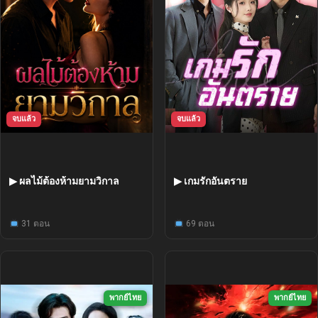
จบแล้ว
จบแล้ว
▶ ผลไม้ต้องห้ามยามวิกาล
▶ เกมรักอันตราย
31 ตอน
69 ตอน
พากย์ไทย
พากย์ไทย