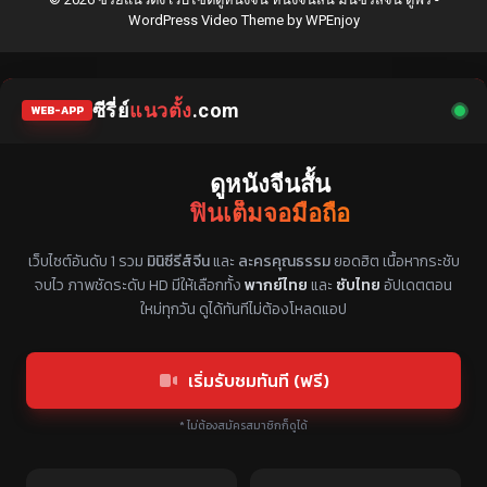
WordPress Video Theme
by
WPEnjoy
ซีรี่ย์
แนวตั้ง
.com
WEB-APP
ดูหนังจีนสั้น
ฟินเต็มจอมือถือ
แหล่งรวมซีรี่ย์จีนแนวตั้ง พากย์ไทย ซับไทย
เว็บไซต์อันดับ 1 รวม
มินิซีรีส์จีน
และ
ละครคุณธรรม
ยอดฮิต เนื้อหากระชับ
จบไว ภาพชัดระดับ HD มีให้เลือกทั้ง
พากย์ไทย
และ
ซับไทย
อัปเดตตอน
ใหม่ทุกวัน ดูได้ทันทีไม่ต้องโหลดแอป
เริ่มรับชมทันที (ฟรี)
* ไม่ต้องสมัครสมาชิกก็ดูได้