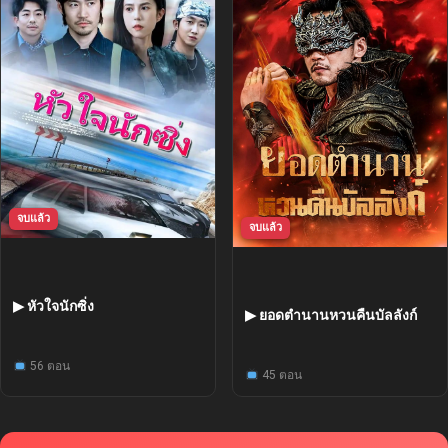
จบแล้ว
จบแล้ว
▶ หัวใจนักซิ่ง
▶ ยอดตำนานหวนคืนบัลลังก์
56 ตอน
45 ตอน