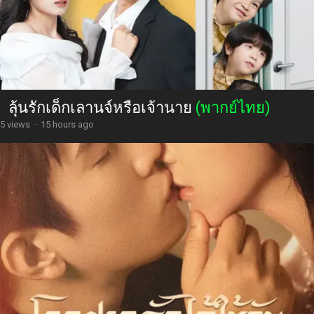
ลุ้นรักเด็กเลานจ์หรือเจ้านาย
(พากย์ไทย)
5 views
·
15 hours ago