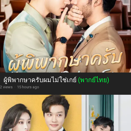
ผู้พิพากษาครับผมไม่ใช่เกย์
(พากย์ไทย)
2 views
·
15 hours ago