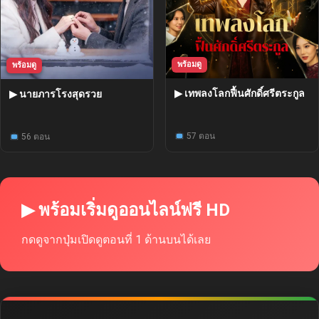
พร้อมดู
พร้อมดู
▶ เทพลงโลกฟื้นศักดิ์ศรีตระกูล
▶ นายภารโรงสุดรวย
57 ตอน
56 ตอน
▶ พร้อมเริ่มดูออนไลน์ฟรี HD
กดดูจากปุ่มเปิดดูตอนที่ 1 ด้านบนได้เลย