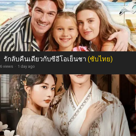
รักลับคืนเดียวกับซีอีโอเย็นชา
(ซับไทย)
6 views
·
1 day ago