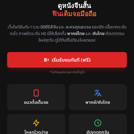
ดูหนังจีนสั้น
ฟินเต็มจอมือถือ
แหล่งรวมซีรี่ย์จีนแนวตั้ง พากย์ไทย ซับไทย
เว็บไซต์อันดับ 1 รวม
มินิซีรีส์จีน
และ
ละครคุณธรรม
ยอดฮิต เนื้อหากระชับ
จบไว ภาพชัดระดับ HD มีให้เลือกทั้ง
พากย์ไทย
และ
ซับไทย
อัปเดตตอน
ใหม่ทุกวัน ดูได้ทันทีไม่ต้องโหลดแอป
เริ่มรับชมทันที (ฟรี)
* ไม่ต้องสมัครสมาชิกก็ดูได้
แนวตั้งเต็มจอ
พากย์/ซับไทย
โหลดไวดูง่าย
อัปเดตทุกวัน