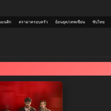
แมนติก
ดราม่าครอบครัว
ย้อนยุค/เทพเซียน
ซับไทย