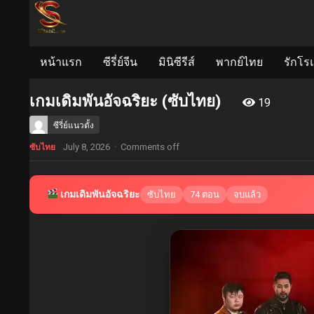
หน้าแรก
ซีรี่ย์จีน
มินิซีรีส์
พากย์ไทย
รักโร
เกมเดิมพันอัจฉริยะ (ซับไทย)
19
ซีรี่ย์แนวตั้ง
July 8, 2026
·
Comments off
ซับไทย
เกมเดิมพันอัจฉริยะ
ซับไทย
74 ตอน
จบแล้ว