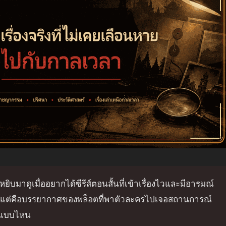
าหยิบมาดูเมื่ออยากได้ซีรีส์ตอนสั้นที่เข้าเรื่องไวและมีอารมณ์
อน แต่คือบรรยากาศของพล็อตที่พาตัวละครไปเจอสถานการณ์
าติแบบไหน