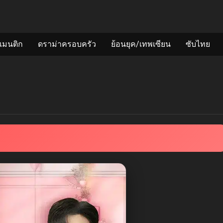
แมนติก
ดราม่าครอบครัว
ย้อนยุค/เทพเซียน
ซับไทย