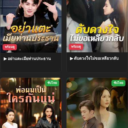
พร้อมดู
พร้อมดู
▶ ดับดวงใจไม่ขอเหลียวกลับ
▶ อย่าแตะเมียท่านประธาน
ซับไทย
ซับไทย