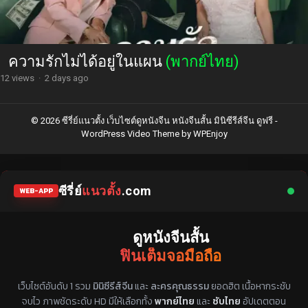
ความรักไม่ได้อยู่ในแผน
(พากย์ไทย)
12 views
·
2 days ago
© 2026 ซีรี่ย์แนวตั้ง เว็บไซต์ดูหนังจีน หนังจีนสั้น มินิซีรีส์จีน ดูฟรี -
WordPress Video Theme
by
WPEnjoy
ซีรี่ย์
แนวตั้ง
.com
WEB-APP
ดูหนังจีนสั้น
ฟินเต็มจอมือถือ
แหล่งรวมซีรี่ย์จีนแนวตั้ง พากย์ไทย ซับไทย
เว็บไซต์อันดับ 1 รวม
มินิซีรีส์จีน
และ
ละครคุณธรรม
ยอดฮิต เนื้อหากระชับ
จบไว ภาพชัดระดับ HD มีให้เลือกทั้ง
พากย์ไทย
และ
ซับไทย
อัปเดตตอน