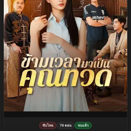
ซับไทย
74 ตอน
จบแล้ว