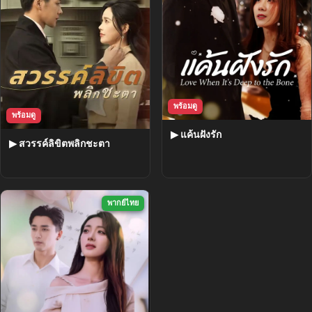
พร้อมดู
พร้อมดู
▶ แค้นฝังรัก
▶ สวรรค์ลิขิตพลิกชะตา
พากย์ไทย