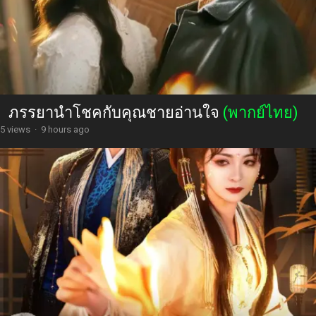
ภรรยานำโชคกับคุณชายอ่านใจ
(พากย์ไทย)
5 views
·
9 hours ago