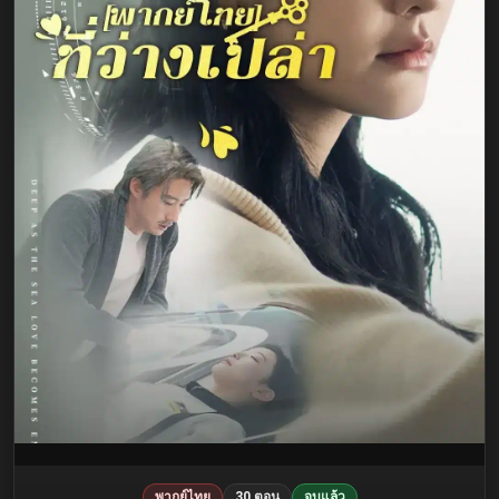
พากย์ไทย
30 ตอน
จบแล้ว