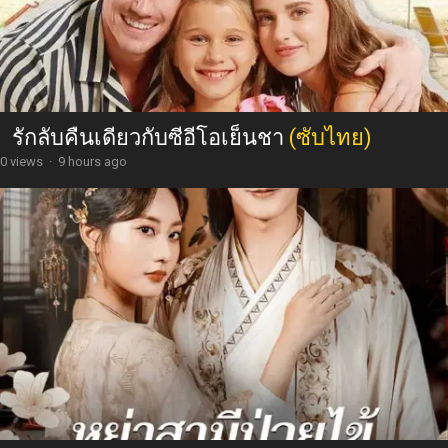
รักลับคืนเดียวกับซีอีโอเย็นชา
(ซับไทย)
0 views
·
9 hours ago