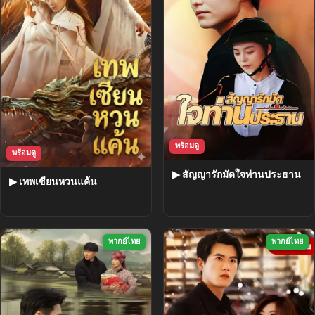
พร้อมดู
พร้อมดู
▶ สัญญารักมัดใจท่านประธาน
▶ เทพเซียนหวนแค้น
พากย์ไทย
พากย์ไทย