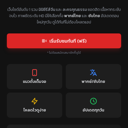
แหล่งรวมซีรี่ย์จีนแนวตั้ง พากย์ไทย ซับไทย
เว็บไซต์อันดับ 1 รวม
มินิซีรีส์จีน
และ
ละครคุณธรรม
ยอดฮิต เนื้อหากระชับ
จบไว ภาพชัดระดับ HD มีให้เลือกทั้ง
พากย์ไทย
และ
ซับไทย
อัปเดตตอน
ใหม่ทุกวัน ดูได้ทันทีไม่ต้องโหลดแอป
เริ่มรับชมทันที (ฟรี)
* ไม่ต้องสมัครสมาชิกก็ดูได้
แนวตั้งเต็มจอ
พากย์/ซับไทย
โหลดไวดูง่าย
อัปเดตทุกวัน