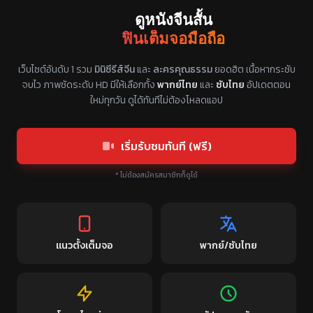
ดูหนังจีนสั้น
ฟินเต็มจอมือถือ
แหล่งรวมซีรี่ย์จีนแนวตั้ง พากย์ไทย ซับไทย
เว็บไซต์อันดับ 1 รวม
มินิซีรีส์จีน
และ
ละครคุณธรรม
ยอดฮิต เนื้อหากระชับ
จบไว ภาพชัดระดับ HD มีให้เลือกทั้ง
พากย์ไทย
และ
ซับไทย
อัปเดตตอน
ใหม่ทุกวัน ดูได้ทันทีไม่ต้องโหลดแอป
เริ่มรับชมทันที (ฟรี)
* ไม่ต้องสมัครสมาชิกก็ดูได้
แนวตั้งเต็มจอ
พากย์/ซับไทย