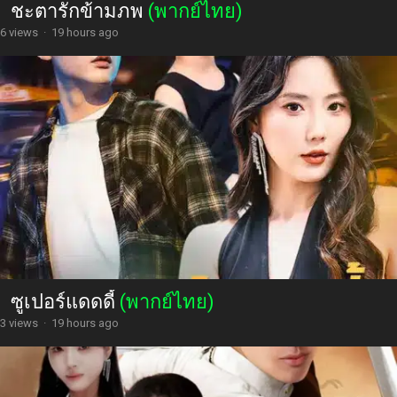
ชะตารักข้ามภพ
(พากย์ไทย)
6 views
·
19 hours ago
ซูเปอร์แดดดี้
(พากย์ไทย)
3 views
·
19 hours ago