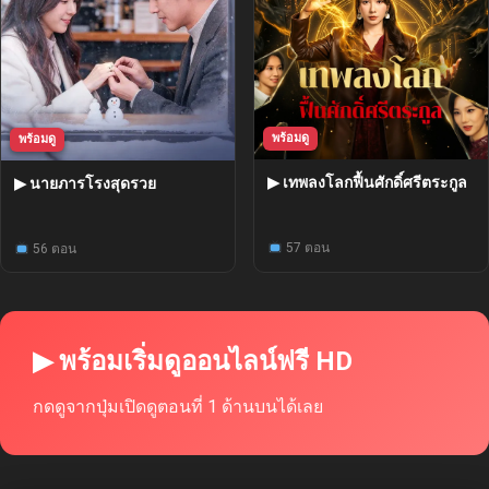
พร้อมดู
พร้อมดู
▶ เทพลงโลกฟื้นศักดิ์ศรีตระกูล
▶ นายภารโรงสุดรวย
57 ตอน
56 ตอน
▶ พร้อมเริ่มดูออนไลน์ฟรี HD
กดดูจากปุ่มเปิดดูตอนที่ 1 ด้านบนได้เลย