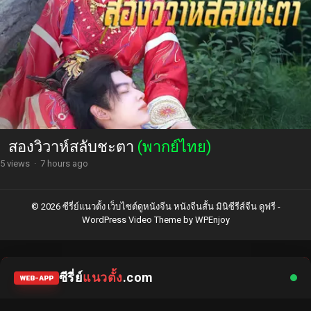
สองวิวาห์สลับชะตา
(พากย์ไทย)
5 views
·
7 hours ago
© 2026 ซีรี่ย์แนวตั้ง เว็บไซต์ดูหนังจีน หนังจีนสั้น มินิซีรีส์จีน ดูฟรี -
WordPress Video Theme
by
WPEnjoy
ซีรี่ย์
แนวตั้ง
.com
WEB-APP