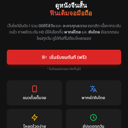
ดูหนังจีนสั้น
ฟินเต็มจอมือถือ
แหล่งรวมซีรี่ย์จีนแนวตั้ง พากย์ไทย ซับไทย
เว็บไซต์อันดับ 1 รวม
มินิซีรีส์จีน
และ
ละครคุณธรรม
ยอดฮิต เนื้อหากระชับ
จบไว ภาพชัดระดับ HD มีให้เลือกทั้ง
พากย์ไทย
และ
ซับไทย
อัปเดตตอน
ใหม่ทุกวัน ดูได้ทันทีไม่ต้องโหลดแอป
เริ่มรับชมทันที (ฟรี)
* ไม่ต้องสมัครสมาชิกก็ดูได้
แนวตั้งเต็มจอ
พากย์/ซับไทย
โหลดไวดูง่าย
อัปเดตทุกวัน