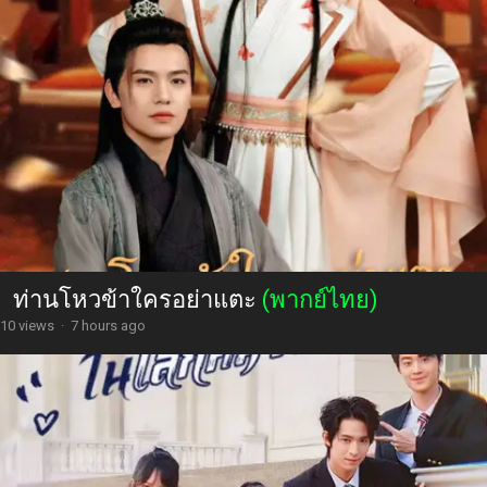
ท่านโหวข้าใครอย่าแตะ
(พากย์ไทย)
10 views
·
7 hours ago