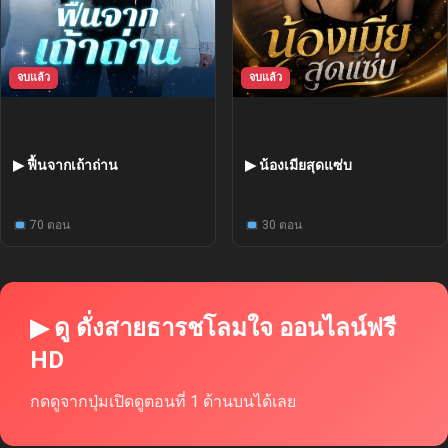
จบแล้ว
จบแล้ว
▶ ฟื้นจากเถ้าถ่าน
▶ น้องเมียสุดแซ่บ
70 ตอน
30 ตอน
▶ ดู ดั่งสายธารชโลมใจ ออนไลน์ฟรี
HD
กดดูจากปุ่มเปิดดูตอนที่ 1 ด้านบนได้เลย