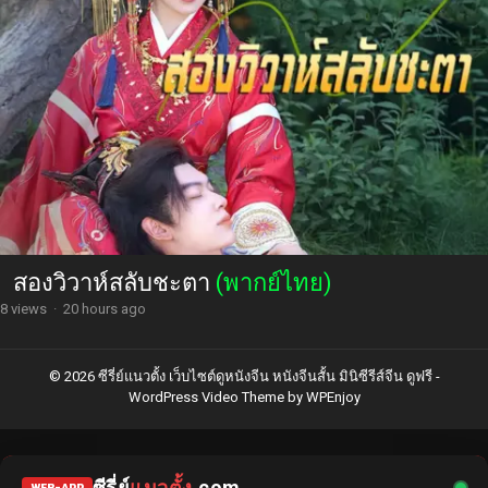
สองวิวาห์สลับชะตา
(พากย์ไทย)
8 views
·
20 hours ago
© 2026 ซีรี่ย์แนวตั้ง เว็บไซต์ดูหนังจีน หนังจีนสั้น มินิซีรีส์จีน ดูฟรี -
WordPress Video Theme
by
WPEnjoy
ซีรี่ย์
แนวตั้ง
.com
WEB-APP