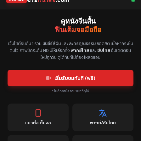
ดูหนังจีนสั้น
ฟินเต็มจอมือถือ
แหล่งรวมซีรี่ย์จีนแนวตั้ง พากย์ไทย ซับไทย
เว็บไซต์อันดับ 1 รวม
มินิซีรีส์จีน
และ
ละครคุณธรรม
ยอดฮิต เนื้อหากระชับ
จบไว ภาพชัดระดับ HD มีให้เลือกทั้ง
พากย์ไทย
และ
ซับไทย
อัปเดตตอน
ใหม่ทุกวัน ดูได้ทันทีไม่ต้องโหลดแอป
เริ่มรับชมทันที (ฟรี)
* ไม่ต้องสมัครสมาชิกก็ดูได้
แนวตั้งเต็มจอ
พากย์/ซับไทย