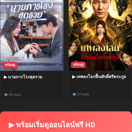
พร้อมดู
พร้อมดู
▶ เทพลงโลกฟื้นศักดิ์ศรีตระกูล
▶ นายภารโรงสุดรวย
57 ตอน
56 ตอน
▶ พร้อมเริ่มดูออนไลน์ฟรี HD