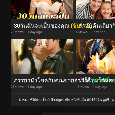
30วันฉันจะเป็นของคุณ
(ซับไทย)
รักลับคืนเดียว
20 views
·
1 day ago
5 views
·
1 day ago
ภรรยานำโชคกับคุณชายอ่านใจ
เกิดใหม่ใต้แสง
(พากย์ไท
23 views
·
1 day ago
13 views
·
1 day ago
© 2026 ซีรี่ย์แนวตั้ง เว็บไซต์ดูหนังจีน หนังจีนสั้น มินิซีรีส์จีน ดูฟรี -
Wo