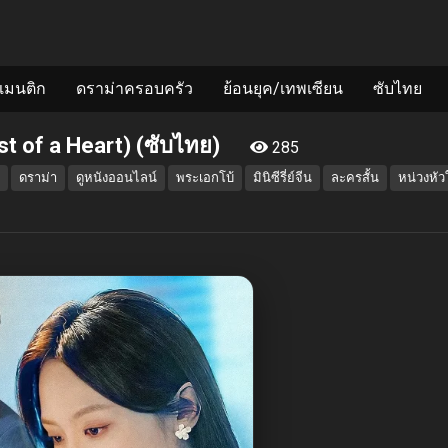
แมนติก
ดราม่าครอบครัว
ย้อนยุค/เทพเซียน
ซับไทย
st of a Heart) (ซับไทย)
285
ดราม่า
ดูหนังออนไลน์
พระเอกโบ้
มินิซีรี่ย์จีน
ละครสั้น
หน่วงหัว