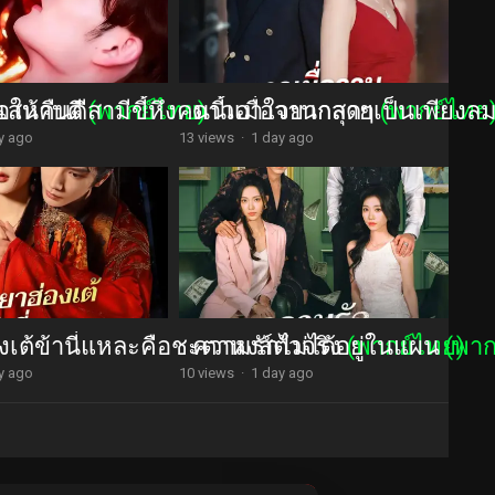
นเสนาบดี
อให้คืนดีสามีขี้หึงคนนี้เอาใจยากสุดๆ
(พากย์ไทย)
ดาวเมื่อวานกลายเป็นเพียงล
(พากย์ไทย
y ago
13 views
·
1 day ago
งเต้ข้านี่แหละคือชะตาหงส์ตัวจริง
ความรักไม่ได้อยู่ในแผน
(พากย์ไทย)
(พาก
y ago
10 views
·
1 day ago