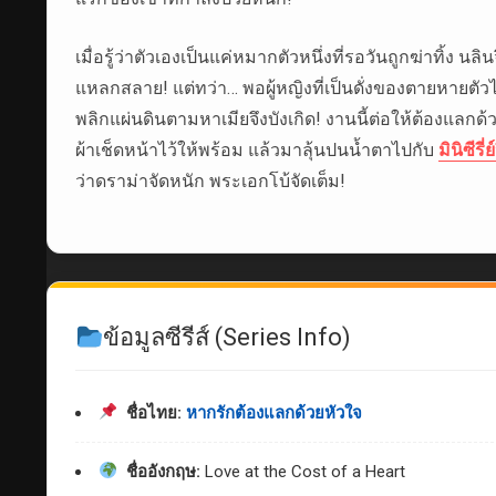
เมื่อรู้ว่าตัวเองเป็นแค่หมากตัวหนึ่งที่รอวันถูกฆ่าทิ้ง 
แหลกสลาย! แต่ทว่า… พอผู้หญิงที่เป็นดั่งของตายหายตัวไ
พลิกแผ่นดินตามหาเมียจึงบังเกิด! งานนี้ต่อให้ต้องแลกด
ผ้าเช็ดหน้าไว้ให้พร้อม แล้วมาลุ้นปนน้ำตาไปกับ
มินิซีรี่ย
ว่าดราม่าจัดหนัก พระเอกโบ้จัดเต็ม!
ข้อมูลซีรีส์ (Series Info)
ชื่อไทย:
หากรักต้องแลกด้วยหัวใจ
ชื่ออังกฤษ:
Love at the Cost of a Heart