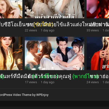
กับซีอีโอเย็นชา
หย่าสามีป่วยไข้แล้วแต่งใหม่กับท่า
(ซับไทย)
อย่ามาง้
22 views
·
1 day ago
35 views
·
1 da
จันทร์ที่มืดมิด
ย)
ยัยตัวร้ายของคุณฟู่
(พากย์ไทย)
(พากย์ไทย)
ชายาฮ่อ
17 views
·
1 day ago
24 views
·
1 da
rdPress Video Theme
by
WPEnjoy