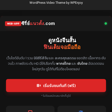
WordPress Video Theme
by
WPEnjoy
ซีรี่ย์
แนวตั้ง
.com
WEB-APP
ดูหนังจีนสั้น
ฟินเต็มจอมือถือ
แหล่งรวมซีรี่ย์จีนแนวตั้ง พากย์ไทย ซับไทย
เว็บไซต์อันดับ 1 รวม
มินิซีรีส์จีน
และ
ละครคุณธรรม
ยอดฮิต เนื้อหากระชับ
จบไว ภาพชัดระดับ HD มีให้เลือกทั้ง
พากย์ไทย
และ
ซับไทย
อัปเดตตอน
ใหม่ทุกวัน ดูได้ทันทีไม่ต้องโหลดแอป
เริ่มรับชมทันที (ฟรี)
* ไม่ต้องสมัครสมาชิกก็ดูได้