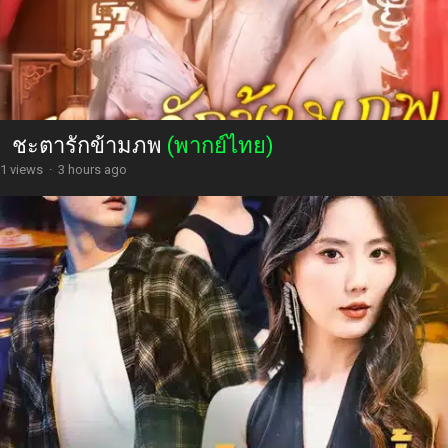
ชะตารักข้ามภพ
(พากย์ไทย)
1 views
·
3 hours ago