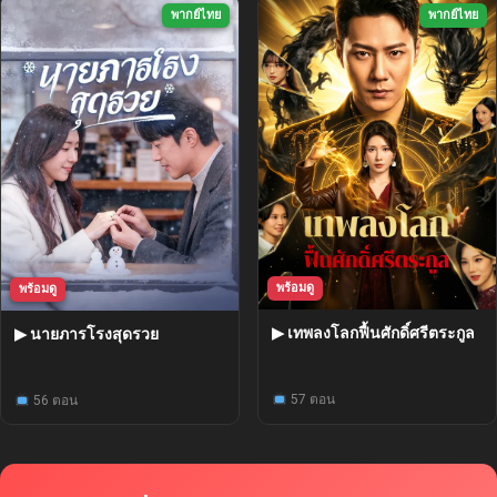
พากย์ไทย
พากย์ไทย
พร้อมดู
พร้อมดู
▶ เทพลงโลกฟื้นศักดิ์ศรีตระกูล
▶ นายภารโรงสุดรวย
57 ตอน
56 ตอน