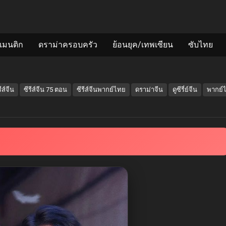
แมนติก
ดราม่าครอบครัว
ย้อนยุค/เทพเซียน
ซับไทย
รีส์จีน
ซีรีส์จีน 75 ตอน
ซีรีส์จีนพากย์ไทย
ดราม่าจีน
ดูซีรี่ย์จีน
พากย์