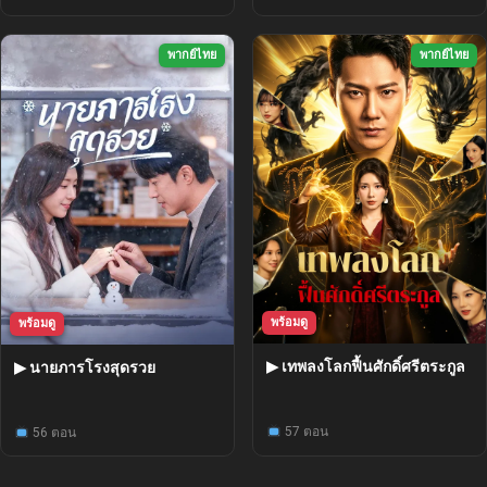
พากย์ไทย
พากย์ไทย
พร้อมดู
พร้อมดู
▶ เทพลงโลกฟื้นศักดิ์ศรีตระกูล
▶ นายภารโรงสุดรวย
57 ตอน
56 ตอน