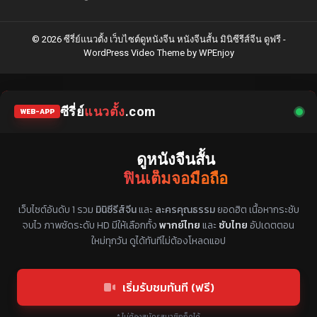
© 2026 ซีรี่ย์แนวตั้ง เว็บไซต์ดูหนังจีน หนังจีนสั้น มินิซีรีส์จีน ดูฟรี -
WordPress Video Theme
by
WPEnjoy
ซีรี่ย์
แนวตั้ง
.com
WEB-APP
ดูหนังจีนสั้น
ฟินเต็มจอมือถือ
แหล่งรวมซีรี่ย์จีนแนวตั้ง พากย์ไทย ซับไทย
เว็บไซต์อันดับ 1 รวม
มินิซีรีส์จีน
และ
ละครคุณธรรม
ยอดฮิต เนื้อหากระชับ
จบไว ภาพชัดระดับ HD มีให้เลือกทั้ง
พากย์ไทย
และ
ซับไทย
อัปเดตตอน
ใหม่ทุกวัน ดูได้ทันทีไม่ต้องโหลดแอป
เริ่มรับชมทันที (ฟรี)
* ไม่ต้องสมัครสมาชิกก็ดูได้