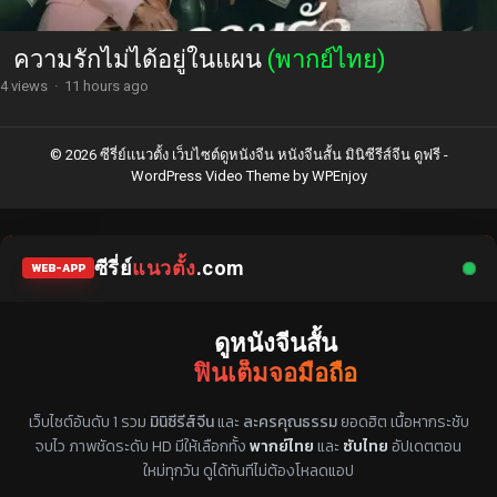
ความรักไม่ได้อยู่ในแผน
(พากย์ไทย)
4 views
·
11 hours ago
© 2026 ซีรี่ย์แนวตั้ง เว็บไซต์ดูหนังจีน หนังจีนสั้น มินิซีรีส์จีน ดูฟรี -
WordPress Video Theme
by
WPEnjoy
ซีรี่ย์
แนวตั้ง
.com
WEB-APP
ดูหนังจีนสั้น
ฟินเต็มจอมือถือ
แหล่งรวมซีรี่ย์จีนแนวตั้ง พากย์ไทย ซับไทย
เว็บไซต์อันดับ 1 รวม
มินิซีรีส์จีน
และ
ละครคุณธรรม
ยอดฮิต เนื้อหากระชับ
จบไว ภาพชัดระดับ HD มีให้เลือกทั้ง
พากย์ไทย
และ
ซับไทย
อัปเดตตอน
ใหม่ทุกวัน ดูได้ทันทีไม่ต้องโหลดแอป